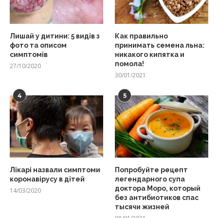
Лишай у дитини: 5 видів з
Как правильно
фото та описом
принимать семена льна:
симптомів
никакого кипятка и
помола!
27/10/2020
30/01/2021
4
5
Лікарі назвали симптоми
Попробуйте рецепт
коронавірусу в дітей
легендарного супа
доктора Моро, который
14/03/2020
без антибиотиков спас
тысячи жизней