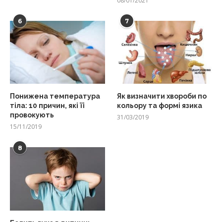
08/01/2021
6
7
Понижена температура
Як визначити хвороби по
тіла: 10 причин, які її
кольору та формі язика
провокують
31/03/2019
15/11/2019
8