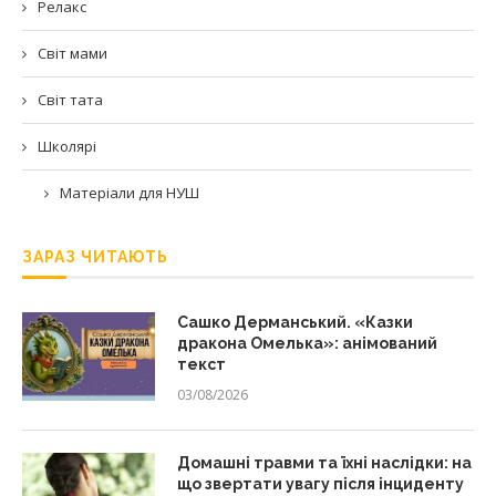
Релакс
Світ мами
Світ тата
Школярі
Матеріали для НУШ
ЗАРАЗ ЧИТАЮТЬ
Сашко Дерманський. «Казки
дракона Омелька»: анімований
текст
03/08/2026
Домашні травми та їхні наслідки: на
що звертати увагу після інциденту