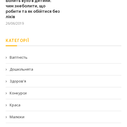
Болить вухо в дитини:
чим знеболити, що
робити та як обійтися без
ліків
26/06/2019
КАТЕГОРІЇ
Вагітність
Дошкільнята
Здоров'я
Конкурси
Краса
Малюки