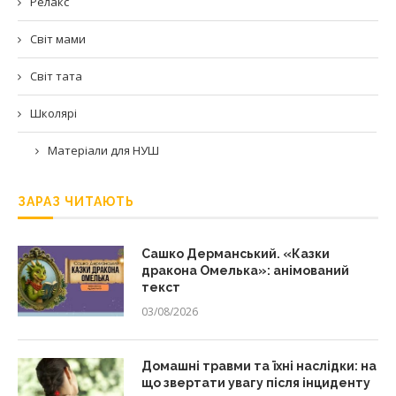
Релакс
Світ мами
Світ тата
Школярі
Матеріали для НУШ
ЗАРАЗ ЧИТАЮТЬ
Сашко Дерманський. «Казки
дракона Омелька»: анімований
текст
03/08/2026
Домашні травми та їхні наслідки: на
що звертати увагу після інциденту