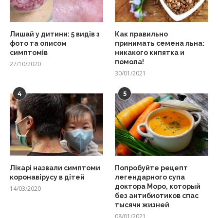
Лишай у дитини: 5 видів з
Как правильно
фото та описом
принимать семена льна:
симптомів
никакого кипятка и
помола!
27/10/2020
30/01/2021
4
5
Лікарі назвали симптоми
Попробуйте рецепт
коронавірусу в дітей
легендарного супа
доктора Моро, который
14/03/2020
без антибиотиков спас
тысячи жизней
08/01/2021