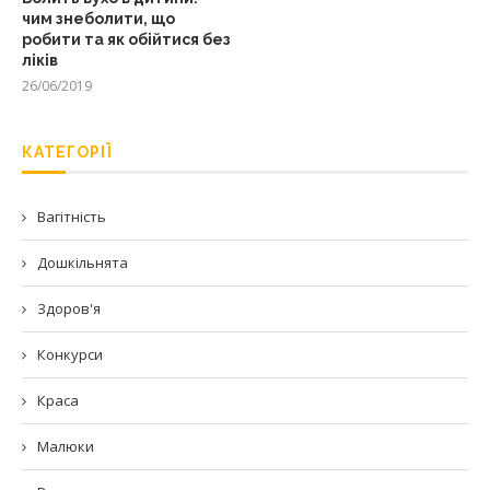
чим знеболити, що
робити та як обійтися без
ліків
26/06/2019
КАТЕГОРІЇ
Вагітність
Дошкільнята
Здоров'я
Конкурси
Краса
Малюки