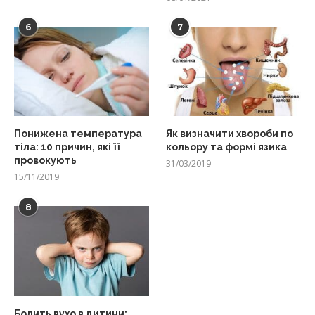
6
7
Понижена температура
Як визначити хвороби по
тіла: 10 причин, які її
кольору та формі язика
провокують
31/03/2019
15/11/2019
8
Болить вухо в дитини: