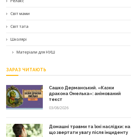
Релакс
Світ мами
Світ тата
Школярі
Матеріали для НУШ
ЗАРАЗ ЧИТАЮТЬ
Сашко Дерманський. «Казки
дракона Омелька»: анімований
текст
03/08/2026
Домашні травми та їхні наслідки: на
що звертати увагу після інциденту