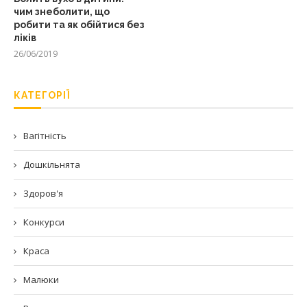
чим знеболити, що
робити та як обійтися без
ліків
26/06/2019
КАТЕГОРІЇ
Вагітність
Дошкільнята
Здоров'я
Конкурси
Краса
Малюки