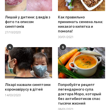
Лишай у дитини: 5 видів з
Как правильно
фото та описом
принимать семена льна:
симптомів
никакого кипятка и
помола!
27/10/2020
30/01/2021
4
5
Лікарі назвали симптоми
Попробуйте рецепт
коронавірусу в дітей
легендарного супа
доктора Моро, который
14/03/2020
без антибиотиков спас
тысячи жизней
08/01/2021