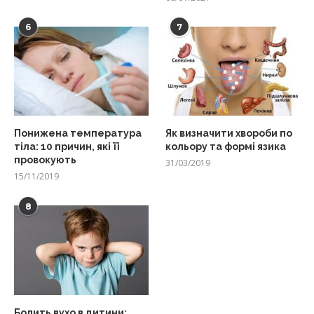
6
7
Понижена температура
Як визначити хвороби по
тіла: 10 причин, які її
кольору та формі язика
провокують
31/03/2019
15/11/2019
8
Болить вухо в дитини: