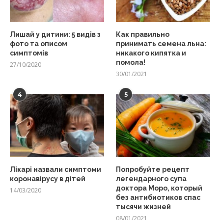
Лишай у дитини: 5 видів з
Как правильно
фото та описом
принимать семена льна:
симптомів
никакого кипятка и
помола!
27/10/2020
30/01/2021
4
5
Лікарі назвали симптоми
Попробуйте рецепт
коронавірусу в дітей
легендарного супа
доктора Моро, который
14/03/2020
без антибиотиков спас
тысячи жизней
08/01/2021