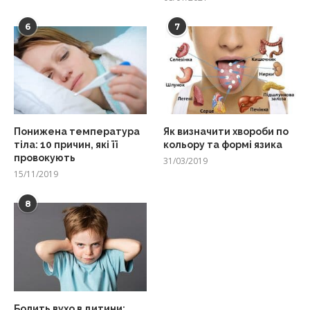
6
7
Понижена температура
Як визначити хвороби по
тіла: 10 причин, які її
кольору та формі язика
провокують
31/03/2019
15/11/2019
8
Болить вухо в дитини: