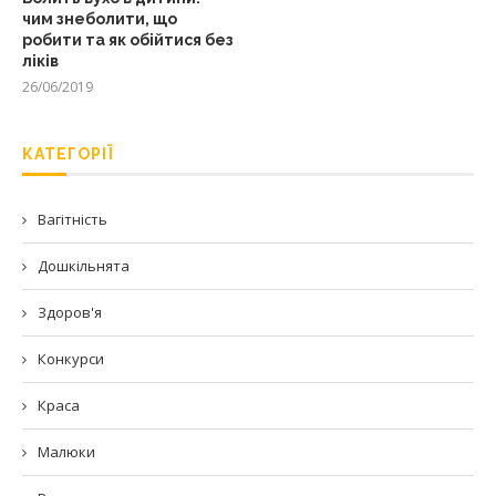
чим знеболити, що
робити та як обійтися без
ліків
26/06/2019
КАТЕГОРІЇ
Вагітність
Дошкільнята
Здоров'я
Конкурси
Краса
Малюки