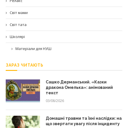
Релакс
Світ мами
Світ тата
Школярі
Матеріали для НУШ
ЗАРАЗ ЧИТАЮТЬ
Сашко Дерманський. «Казки
дракона Омелька»: анімований
текст
03/08/2026
Домашні травми та їхні наслідки: на
що звертати увагу після інциденту