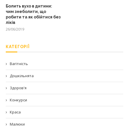
Болить вухо в дитини:
чим знеболити, що
робити та як обійтися без
ліків
26/06/2019
КАТЕГОРІЇ
Вагітність
Дошкільнята
Здоров'я
Конкурси
Краса
Малюки