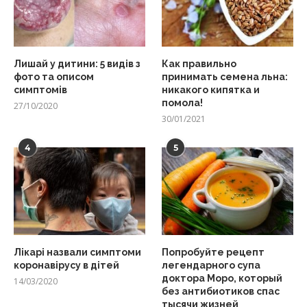
Лишай у дитини: 5 видів з
Как правильно
фото та описом
принимать семена льна:
симптомів
никакого кипятка и
помола!
27/10/2020
30/01/2021
4
5
Лікарі назвали симптоми
Попробуйте рецепт
коронавірусу в дітей
легендарного супа
доктора Моро, который
14/03/2020
без антибиотиков спас
тысячи жизней