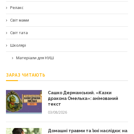
Релакс
Світ мами
Світ тата
Школярі
Матеріали для НУШ
ЗАРАЗ ЧИТАЮТЬ
Сашко Дерманський. «Казки
дракона Омелька»: анімований
текст
03/08/2026
Домашні травми та їхні наслідки: на