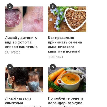
2
3
Лишай у дитини: 5
Как правильно
видів з фото та
принимать семена
описом симптомів
льна: никакого
кипятка и помола!
27/10/2020
30/01/2021
4
5
Лікарі назвали
Попробуйте рецепт
симптоми
легендарного супа