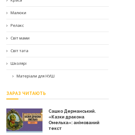
Малюки
Релакс
Світ мами
Світ тата
Школярі
Матеріали для НУШ
ЗАРАЗ ЧИТАЮТЬ
Сашко Дерманський.
«Казки дракона
Омелька»: анімований
текст