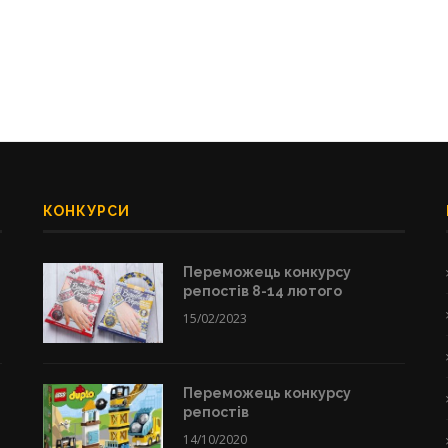
КОНКУРСИ
Переможець конкурсу
репостів 8-14 лютого
15/02/2023
Переможець конкурсу
репостів
14/10/2020