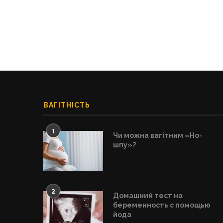
ВАГІТНІСТЬ
1
Чи можна вагітним «Но-
шпу»?
2
Домашний тест на
беременность с помощью
йода