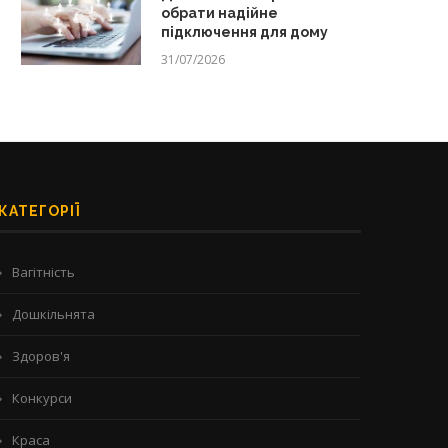
обрати надійне
підключення для дому
31/07/2026
КАТЕГОРІЇ
Вагітність
Дошкільнята
Здоров'я
Конкурси
Краса