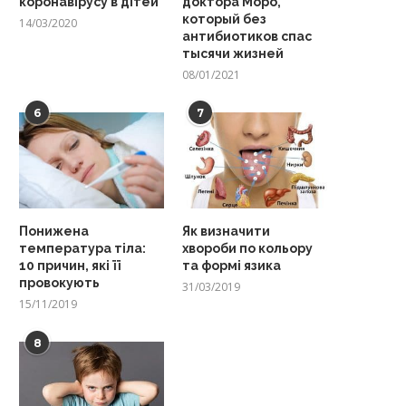
коронавірусу в дітей
доктора Моро,
который без
14/03/2020
антибиотиков спас
тысячи жизней
08/01/2021
6
7
Понижена
Як визначити
температура тіла:
хвороби по кольору
10 причин, які її
та формі язика
провокують
31/03/2019
15/11/2019
8