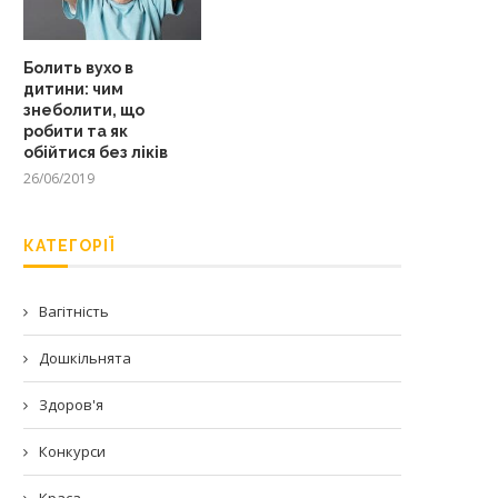
Болить вухо в
дитини: чим
знеболити, що
робити та як
обійтися без ліків
26/06/2019
КАТЕГОРІЇ
Вагітність
Дошкільнята
Здоров'я
Конкурси
Краса