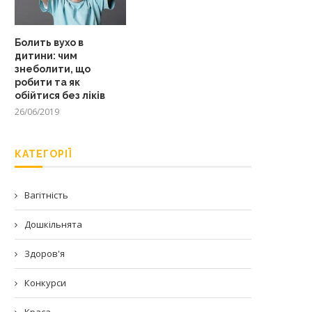
Болить вухо в
дитини: чим
знеболити, що
робити та як
обійтися без ліків
26/06/2019
КАТЕГОРІЇ
Вагітність
Дошкільнята
Здоров'я
Конкурси
Краса