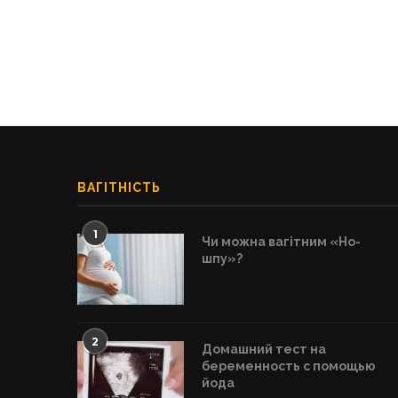
ВАГІТНІСТЬ
1
Чи можна вагітним «Но-
шпу»?
2
Домашний тест на
беременность с помощью
йода