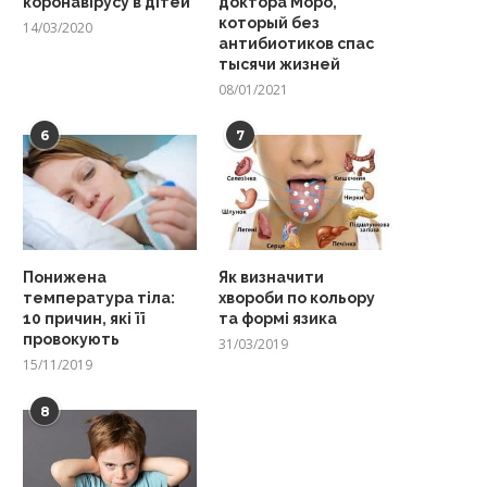
коронавірусу в дітей
доктора Моро,
который без
14/03/2020
антибиотиков спас
тысячи жизней
08/01/2021
6
7
Понижена
Як визначити
температура тіла:
хвороби по кольору
10 причин, які її
та формі язика
провокують
31/03/2019
15/11/2019
8