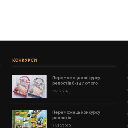
КОНКУРСИ
Переможець конкурсу
репостів 8-14 лютого
15/02/2023
Переможець конкурсу
репостів
14/10/2020