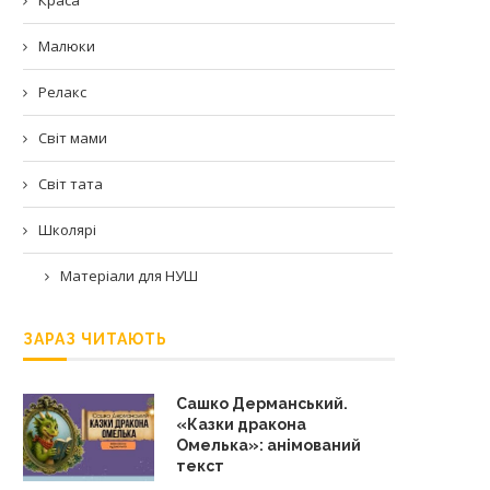
Малюки
Релакс
Світ мами
Світ тата
Школярі
Матеріали для НУШ
ЗАРАЗ ЧИТАЮТЬ
Сашко Дерманський.
«Казки дракона
Омелька»: анімований
текст