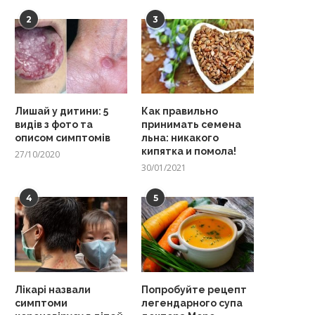
2
3
Лишай у дитини: 5
Как правильно
видів з фото та
принимать семена
описом симптомів
льна: никакого
кипятка и помола!
27/10/2020
30/01/2021
4
5
Лікарі назвали
Попробуйте рецепт
симптоми
легендарного супа