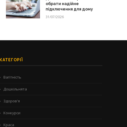
обрати надійне
підключення для дому
31/07/2026
КАТЕГОРІЇ
Вагітність
Дошкільнята
Здоров'я
Конкурси
Краса