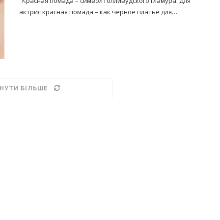
Красная помада – символ голливудского гламура. Для
актрис красная помада – как черное платье для…
НУТИ БІЛЬШЕ