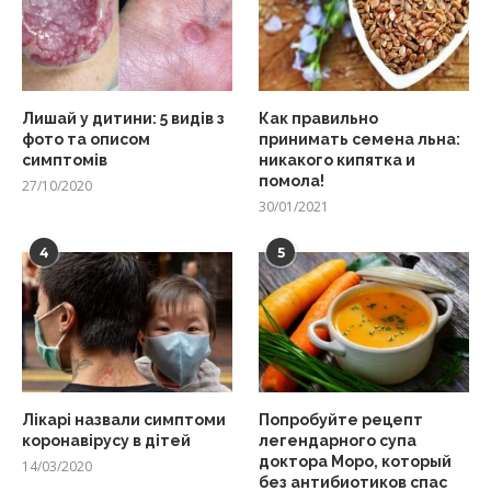
Лишай у дитини: 5 видів з
Как правильно
фото та описом
принимать семена льна:
симптомів
никакого кипятка и
помола!
27/10/2020
30/01/2021
4
5
Лікарі назвали симптоми
Попробуйте рецепт
коронавірусу в дітей
легендарного супа
доктора Моро, который
14/03/2020
без антибиотиков спас