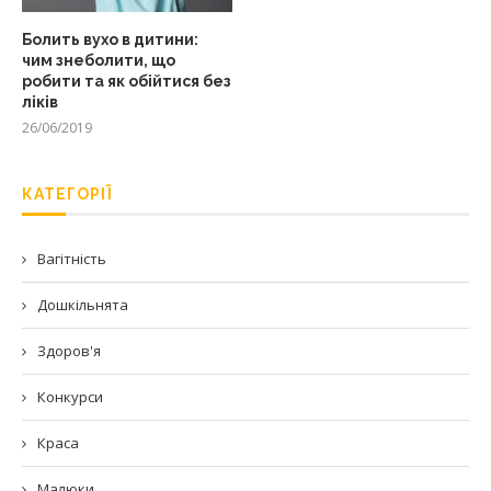
Болить вухо в дитини:
чим знеболити, що
робити та як обійтися без
ліків
26/06/2019
КАТЕГОРІЇ
Вагітність
Дошкільнята
Здоров'я
Конкурси
Краса
Малюки