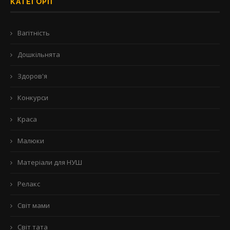
КАТЕГОРІЇ
Вагітність
Дошкільнята
Здоров'я
Конкурси
Краса
Малюки
Матеріали для НУШ
Релакс
Світ мами
Світ тата