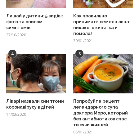
Лишай у дитини: 5 видів з
Как правильно
фото та описом
принимать семена льна:
симптомів
никакого кипятка и
помола!
27/10/2020
30/01/2021
4
5
Лікарі назвали симптоми
Попробуйте рецепт
коронавірусу в дітей
легендарного супа
доктора Моро, который
14/03/2020
без антибиотиков спас
тысячи жизней
08/01/2021