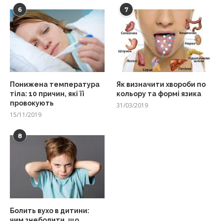
6
7
Понижена температура
Як визначити хвороби по
тіла: 10 причин, які її
кольору та формі язика
провокують
31/03/2019
15/11/2019
8
Болить вухо в дитини:
чим знеболити, що