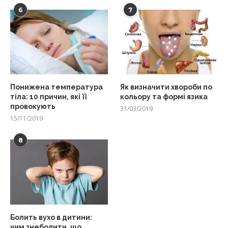
6
7
Понижена температура
Як визначити хвороби по
тіла: 10 причин, які її
кольору та формі язика
провокують
31/03/2019
15/11/2019
8
Болить вухо в дитини:
чим знеболити, що