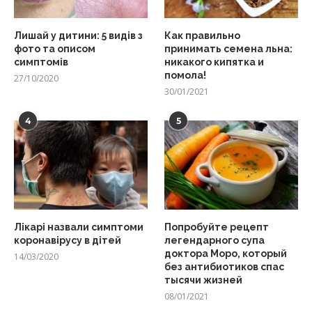
Лишай у дитини: 5 видів з
Как правильно
фото та описом
принимать семена льна:
симптомів
никакого кипятка и
помола!
27/10/2020
30/01/2021
4
5
Лікарі назвали симптоми
Попробуйте рецепт
коронавірусу в дітей
легендарного супа
доктора Моро, который
14/03/2020
без антибиотиков спас
тысячи жизней
08/01/2021