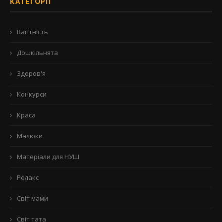
КАТЕГОРІЇ
Вагітність
Дошкільнята
Здоров'я
Конкурси
Краса
Малюки
Матеріали для НУШ
Релакс
Світ мами
Світ тата