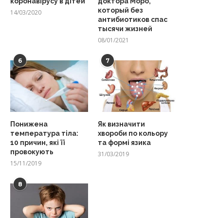
коронавірусу в дітей
доктора Моро,
который без
14/03/2020
антибиотиков спас
тысячи жизней
08/01/2021
6
7
Понижена
Як визначити
температура тіла:
хвороби по кольору
10 причин, які її
та формі язика
провокують
31/03/2019
15/11/2019
8