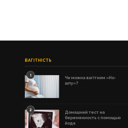
ВАГІТНІСТЬ
1
Чи можна вагітним «Но-
шпу»?
2
Домашний тест на
беременность с помощью
йода