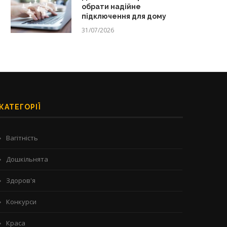
обрати надійне
підключення для дому
31/07/2026
КАТЕГОРІЇ
Вагітність
Дошкільнята
Здоров'я
Конкурси
Краса