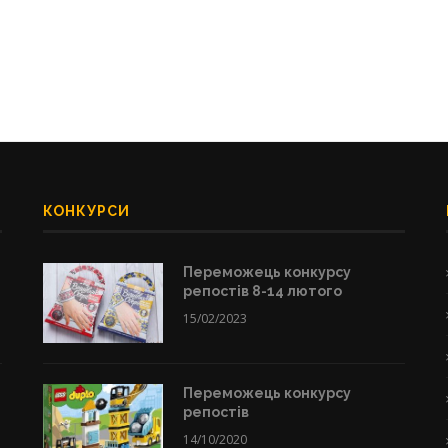
КОНКУРСИ
Переможець конкурсу
репостів 8-14 лютого
15/02/2023
Переможець конкурсу
репостів
14/10/2020