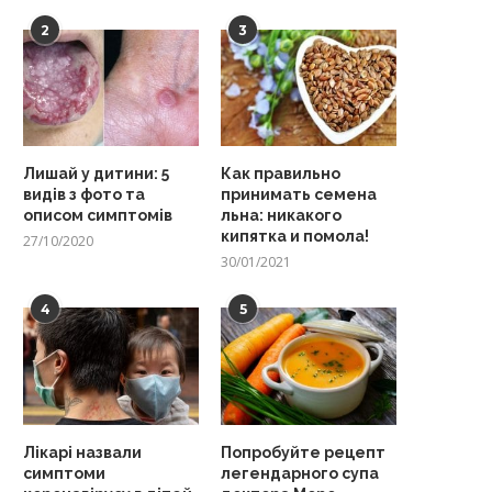
2
3
Лишай у дитини: 5
Как правильно
видів з фото та
принимать семена
описом симптомів
льна: никакого
кипятка и помола!
27/10/2020
30/01/2021
4
5
Лікарі назвали
Попробуйте рецепт
симптоми
легендарного супа