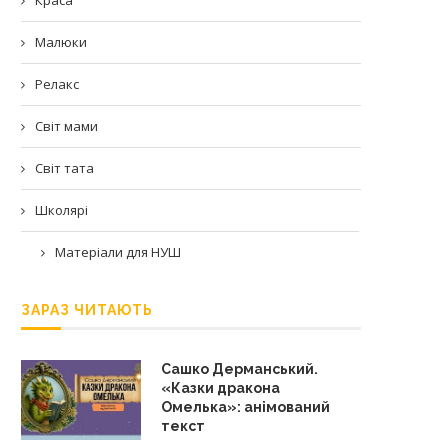
Малюки
Релакс
Світ мами
Світ тата
Школярі
Матеріали для НУШ
ЗАРАЗ ЧИТАЮТЬ
Сашко Дерманський.
«Казки дракона
Омелька»: анімований
текст