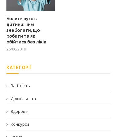
Болить вухо в
дитини: чим
знеболити, що
робити та як
обійтися без ліків
26/06/2019
КАТЕГОРІЇ
Вагітність
Дошкільнята
Здоров'я
Конкурси
Краса