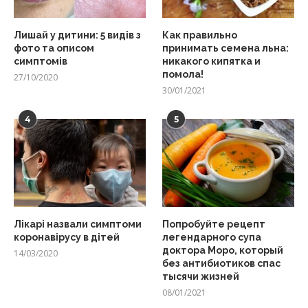
Лишай у дитини: 5 видів з
Как правильно
фото та описом
принимать семена льна:
симптомів
никакого кипятка и
помола!
27/10/2020
30/01/2021
4
5
Лікарі назвали симптоми
Попробуйте рецепт
коронавірусу в дітей
легендарного супа
доктора Моро, который
14/03/2020
без антибиотиков спас
тысячи жизней
08/01/2021