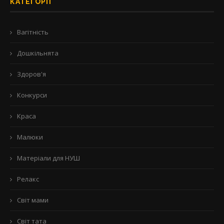
КАТЕГОРІЇ
Вагітність
Дошкільнята
Здоров'я
Конкурси
Краса
Малюки
Матеріали для НУШ
Релакс
Світ мами
Світ тата