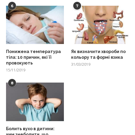
6
7
Понижена температура
Як визначити хвороби по
тіла: 10 причин, які її
кольору та формі язика
провокують
31/03/2019
15/11/2019
8
Болить вухо в дитини:
чим знеболити, що