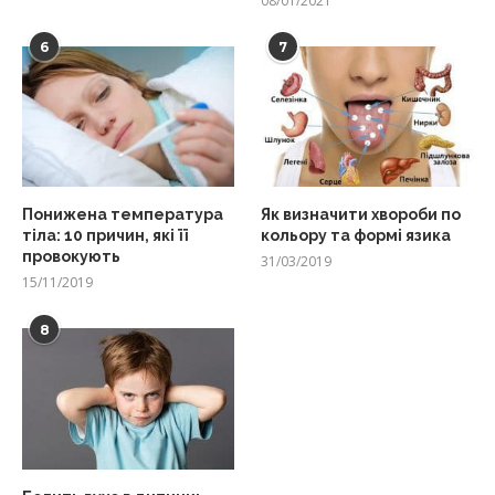
08/01/2021
6
7
Понижена температура
Як визначити хвороби по
тіла: 10 причин, які її
кольору та формі язика
провокують
31/03/2019
15/11/2019
8