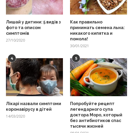
Лишай у дитини: 5 видів з
Как правильно
фото та описом
принимать семена льна:
симптомів
никакого кипятка и
помола!
27/10/2020
30/01/2021
4
5
Лікарі назвали симптоми
Попробуйте рецепт
коронавірусу в дітей
легендарного супа
доктора Моро, который
14/03/2020
без антибиотиков спас
тысячи жизней