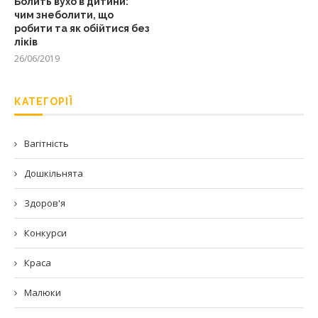
Болить вухо в дитини:
чим знеболити, що
робити та як обійтися без
ліків
26/06/2019
КАТЕГОРІЇ
Вагітність
Дошкільнята
Здоров'я
Конкурси
Краса
Малюки