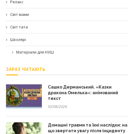
Релакс
Світ мами
Світ тата
Школярі
Матеріали для НУШ
ЗАРАЗ ЧИТАЮТЬ
Сашко Дерманський. «Казки
дракона Омелька»: анімований
текст
03/08/2026
Домашні травми та їхні наслідки: на
що звертати увагу після інциденту