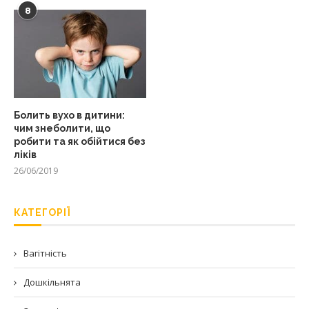
8
Болить вухо в дитини:
чим знеболити, що
робити та як обійтися без
ліків
26/06/2019
КАТЕГОРІЇ
Вагітність
Дошкільнята