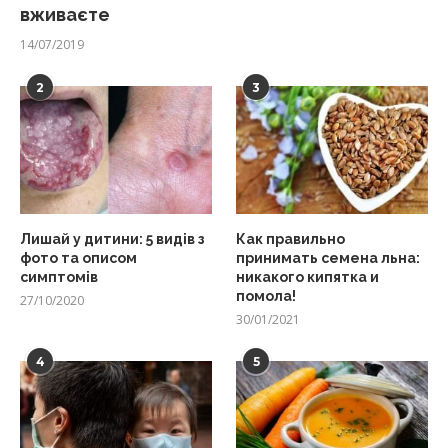
вживаєте
14/07/2019
2
3
Лишай у дитини: 5 видів з
Как правильно
фото та описом
принимать семена льна:
симптомів
никакого кипятка и
помола!
27/10/2020
30/01/2021
4
5