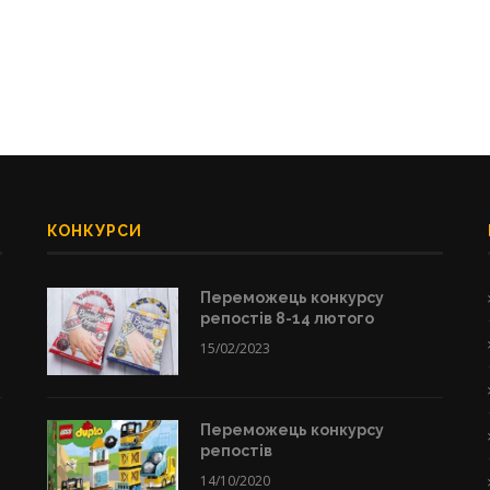
КОНКУРСИ
Переможець конкурсу
репостів 8-14 лютого
15/02/2023
Переможець конкурсу
репостів
14/10/2020