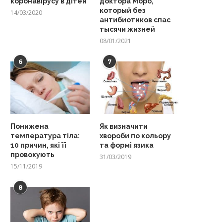
коронавірусу в дітей
доктора Моро,
который без
14/03/2020
антибиотиков спас
тысячи жизней
08/01/2021
6
7
Понижена
Як визначити
температура тіла:
хвороби по кольору
10 причин, які її
та формі язика
провокують
31/03/2019
15/11/2019
8