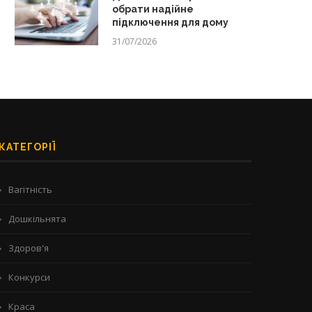
обрати надійне
підключення для дому
31/07/2026
КАТЕГОРІЇ
Вагітність
Дошкільнята
Здоров'я
Конкурси
Краса