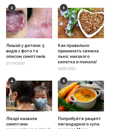
2
3
Лишай у дитини: 5
Как правильно
видів з фото та
принимать семена
описом симптомів
льна: никакого
кипятка и помола!
27/10/2020
30/01/2021
4
5
Лікарі назвали
Попробуйте рецепт
симптоми
легендарного супа