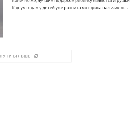
Конечно же, лучшим подарком ребенку являются игрушки.
К двум годам у детей уже развита моторика пальчиков…
НУТИ БІЛЬШЕ