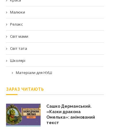
Малюки
Релакс
Світ мами
Світ тата
Школярі
Матеріали для НУШ
ЗАРАЗ ЧИТАЮТЬ
Сашко Дерманський.
«Казки дракона
Омелька»: анімований
текст