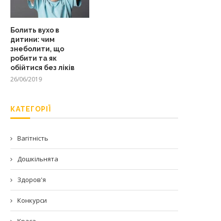
Болить вухо в
дитини: чим
знеболити, що
робити та як
обійтися без ліків
26/06/2019
КАТЕГОРІЇ
Вагітність
Дошкільнята
Здоров'я
Конкурси
Краса