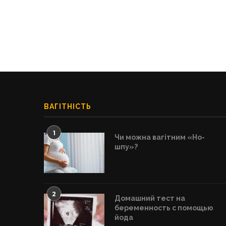
ВАГІТНІСТЬ
1
Чи можна вагітним «Но-
шпу»?
2
Домашний тест на
беременность с помощью
йода