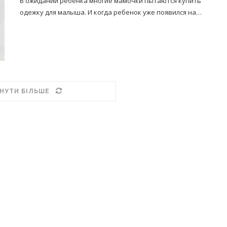
В ожидании ребенка многие мамочки пытаются купить
одежку для малыша. И когда ребенок уже появился на…
НУТИ БІЛЬШЕ