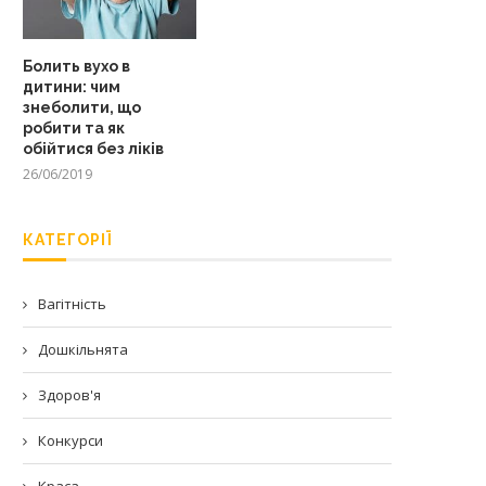
Болить вухо в
дитини: чим
знеболити, що
робити та як
обійтися без ліків
26/06/2019
КАТЕГОРІЇ
Вагітність
Дошкільнята
Здоров'я
Конкурси
Краса