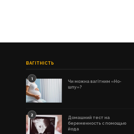
ВАГІТНІСТЬ
1
Чи можна вагітним «Но-
шпу»?
2
Домашний тест на
беременность с помощью
йода