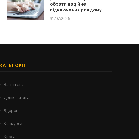
обрати надійне
підключення для дому
31/07/2026
КАТЕГОРІЇ
Вагітність
Дошкільнята
Здоров'я
Конкурси
Краса