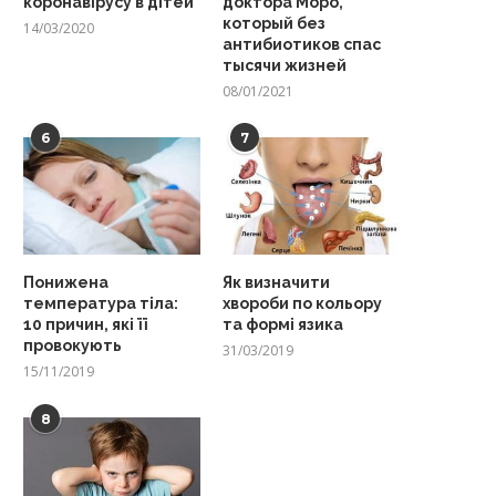
коронавірусу в дітей
доктора Моро,
который без
14/03/2020
антибиотиков спас
тысячи жизней
08/01/2021
6
7
Понижена
Як визначити
температура тіла:
хвороби по кольору
10 причин, які її
та формі язика
провокують
31/03/2019
15/11/2019
8