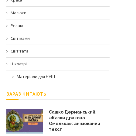
Малюки
Релакс
Світ мами
Світ тата
Школярі
Матеріали для НУШ
ЗАРАЗ ЧИТАЮТЬ
Сашко Дерманський.
«Казки дракона
Омелька»: анімований
текст