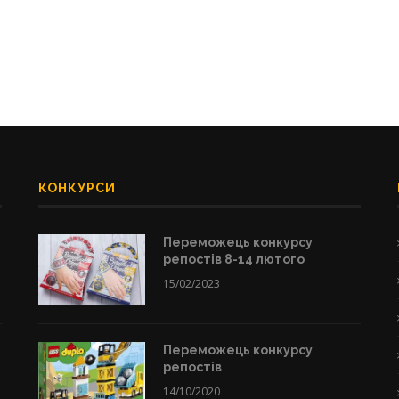
КОНКУРСИ
Переможець конкурсу
репостів 8-14 лютого
15/02/2023
Переможець конкурсу
репостів
14/10/2020