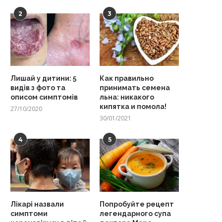
2
3
Лишай у дитини: 5
Как правильно
видів з фото та
принимать семена
описом симптомів
льна: никакого
кипятка и помола!
27/10/2020
30/01/2021
4
5
Лікарі назвали
Попробуйте рецепт
симптоми
легендарного супа