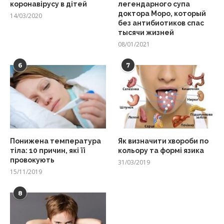
коронавірусу в дітей
легендарного супа
доктора Моро, который
14/03/2020
без антибиотиков спас
тысячи жизней
08/01/2021
6
7
Понижена температура
Як визначити хвороби по
тіла: 10 причин, які її
кольору та формі язика
провокують
31/03/2019
15/11/2019
8