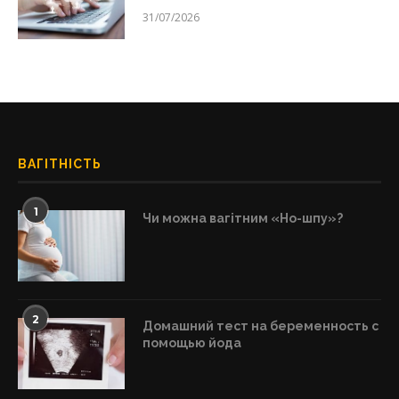
31/07/2026
ВАГІТНІСТЬ
1
Чи можна вагітним «Но-шпу»?
2
Домашний тест на беременность с
помощью йода