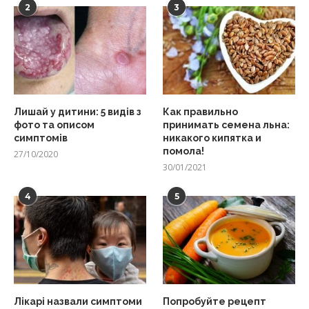
2
3
Лишай у дитини: 5 видів з
Как правильно
фото та описом
принимать семена льна:
симптомів
никакого кипятка и
помола!
27/10/2020
30/01/2021
4
5
Лікарі назвали симптоми
Попробуйте рецепт