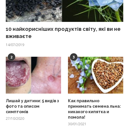
10 найкорисніших продуктів світу, які ви не
вживаєте
14/07/2019
2
3
Лишай у дитини: 5 видів з
Как правильно
фото та описом
принимать семена льна:
симптомів
никакого кипятка и
помола!
27/10/2020
30/01/2021