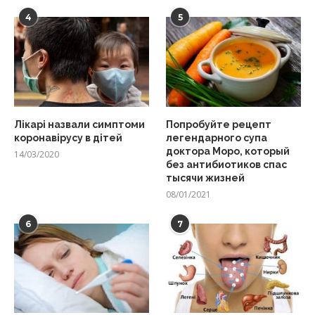
4
5
Лікарі назвали симптоми
Попробуйте рецепт
коронавірусу в дітей
легендарного супа
доктора Моро, который
14/03/2020
без антибиотиков спас
тысячи жизней
08/01/2021
6
7