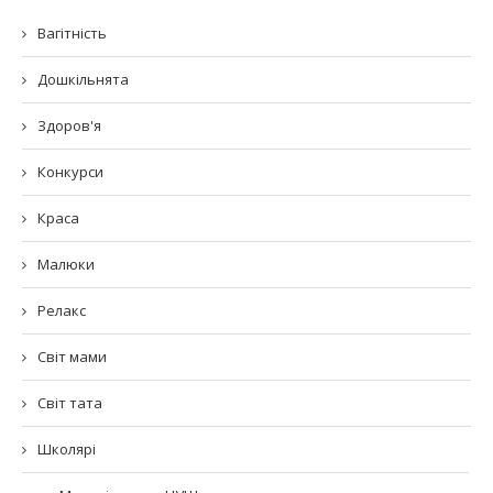
Вагітність
Дошкільнята
Здоров'я
Конкурси
Краса
Малюки
Релакс
Світ мами
Світ тата
Школярі