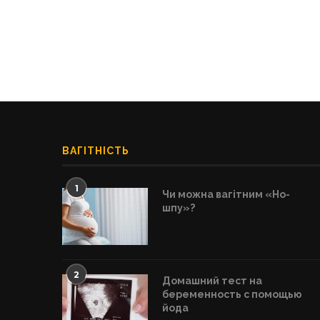
ВАГІТНІСТЬ
1
Чи можна вагітним «Но-
шпу»?
2
Домашний тест на
беременность с помощью
йода