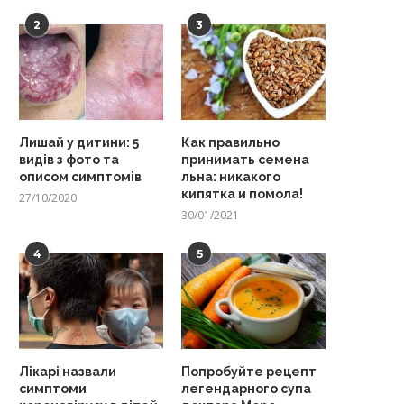
2
3
Лишай у дитини: 5
Как правильно
видів з фото та
принимать семена
описом симптомів
льна: никакого
кипятка и помола!
27/10/2020
30/01/2021
4
5
Лікарі назвали
Попробуйте рецепт
симптоми
легендарного супа