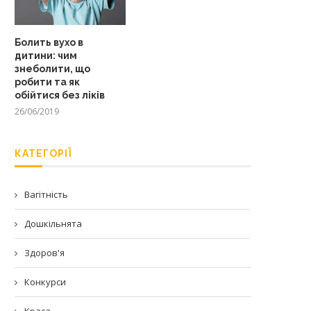
Болить вухо в
дитини: чим
знеболити, що
робити та як
обійтися без ліків
26/06/2019
КАТЕГОРІЇ
Вагітність
Дошкільнята
Здоров'я
Конкурси
Краса