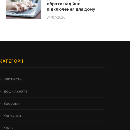
обрати надійне
підключення для дому
31/07/2026
КАТЕГОРІЇ
Вагітність
Дошкільнята
Здоров'я
Конкурси
Краса