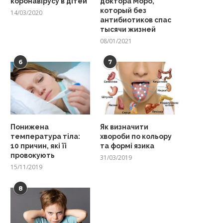
коронавірусу в дітей
доктора Моро,
который без
14/03/2020
антибиотиков спас
тысячи жизней
08/01/2021
6
7
Понижена
Як визначити
температура тіла:
хвороби по кольору
10 причин, які її
та формі язика
провокують
31/03/2019
15/11/2019
8