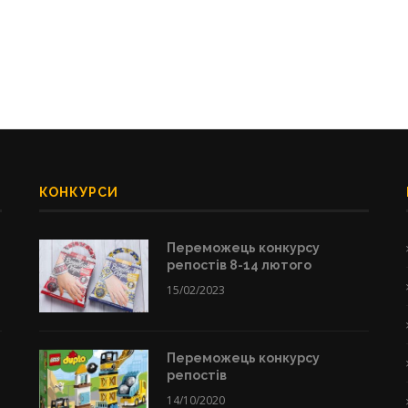
КОНКУРСИ
Переможець конкурсу
репостів 8-14 лютого
15/02/2023
Переможець конкурсу
репостів
14/10/2020