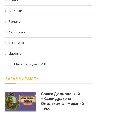
Малюки
Релакс
Світ мами
Світ тата
Школярі
Матеріали для НУШ
ЗАРАЗ ЧИТАЮТЬ
Сашко Дерманський.
«Казки дракона
Омелька»: анімований
текст