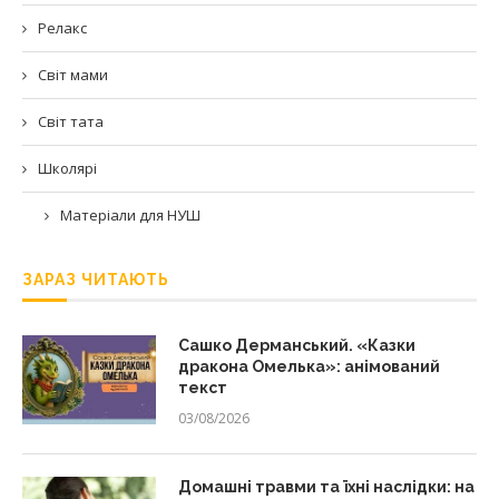
Релакс
Світ мами
Світ тата
Школярі
Матеріали для НУШ
ЗАРАЗ ЧИТАЮТЬ
Сашко Дерманський. «Казки
дракона Омелька»: анімований
текст
03/08/2026
Домашні травми та їхні наслідки: на