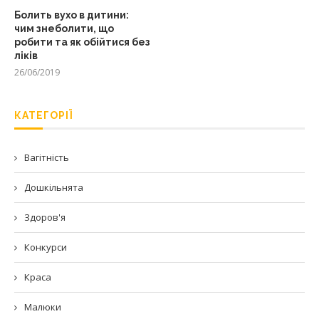
Болить вухо в дитини:
чим знеболити, що
робити та як обійтися без
ліків
26/06/2019
КАТЕГОРІЇ
Вагітність
Дошкільнята
Здоров'я
Конкурси
Краса
Малюки