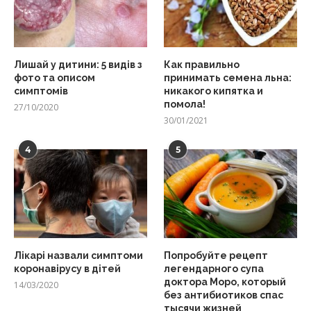
Лишай у дитини: 5 видів з
Как правильно
фото та описом
принимать семена льна:
симптомів
никакого кипятка и
помола!
27/10/2020
30/01/2021
4
5
Лікарі назвали симптоми
Попробуйте рецепт
коронавірусу в дітей
легендарного супа
доктора Моро, который
14/03/2020
без антибиотиков спас
тысячи жизней