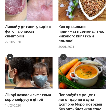
Лишай у дитини: 5 видів з
Как правильно
фото та описом
принимать семена льна:
симптомів
никакого кипятка и
помола!
27/10/2020
30/01/2021
4
5
Лікарі назвали симптоми
Попробуйте рецепт
коронавірусу в дітей
легендарного супа
доктора Моро, который
14/03/2020
без антибиотиков спас