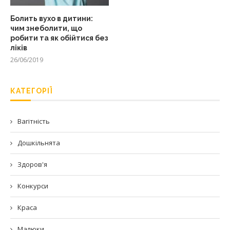
Болить вухо в дитини:
чим знеболити, що
робити та як обійтися без
ліків
26/06/2019
КАТЕГОРІЇ
Вагітність
Дошкільнята
Здоров'я
Конкурси
Краса
Малюки