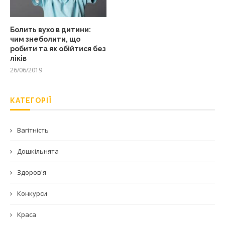
Болить вухо в дитини:
чим знеболити, що
робити та як обійтися без
ліків
26/06/2019
КАТЕГОРІЇ
Вагітність
Дошкільнята
Здоров'я
Конкурси
Краса