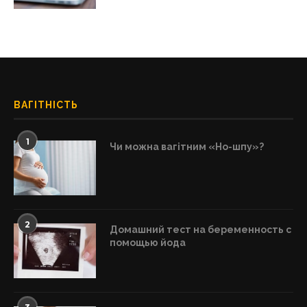
ВАГІТНІСТЬ
1
Чи можна вагітним «Но-шпу»?
2
Домашний тест на беременность с
помощью йода