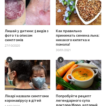
Лишай у дитини: 5 видів з
Как правильно
фото та описом
принимать семена льна:
симптомів
никакого кипятка и
помола!
27/10/2020
30/01/2021
4
5
Лікарі назвали симптоми
Попробуйте рецепт
коронавірусу в дітей
легендарного супа
доктора Моро, который