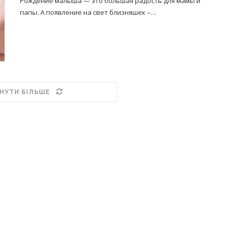
Рождение малыша — это большая радость для мамы и
папы. А появление на свет близняшек –…
НУТИ БІЛЬШЕ