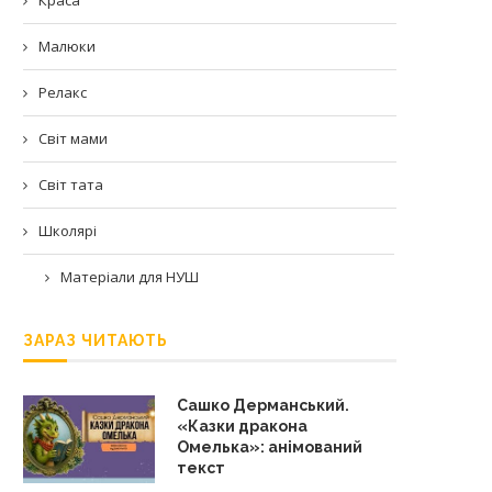
Малюки
Релакс
Світ мами
Світ тата
Школярі
Матеріали для НУШ
ЗАРАЗ ЧИТАЮТЬ
Сашко Дерманський.
«Казки дракона
Омелька»: анімований
текст