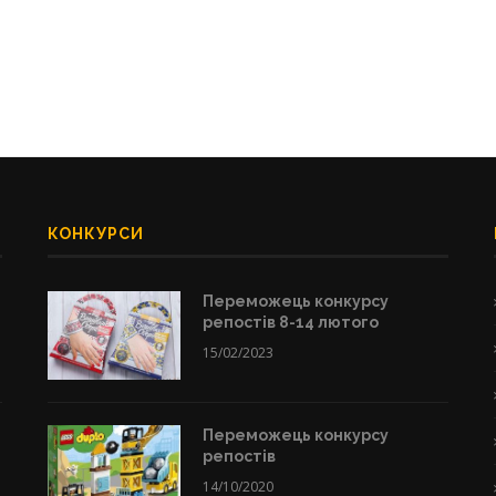
КОНКУРСИ
Переможець конкурсу
репостів 8-14 лютого
15/02/2023
Переможець конкурсу
репостів
14/10/2020