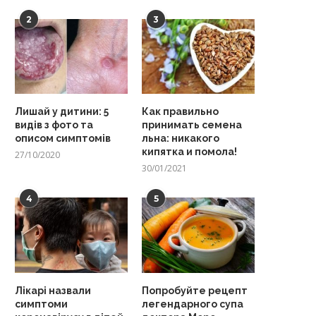
2
3
Лишай у дитини: 5
Как правильно
видів з фото та
принимать семена
описом симптомів
льна: никакого
кипятка и помола!
27/10/2020
30/01/2021
4
5
Лікарі назвали
Попробуйте рецепт
симптоми
легендарного супа