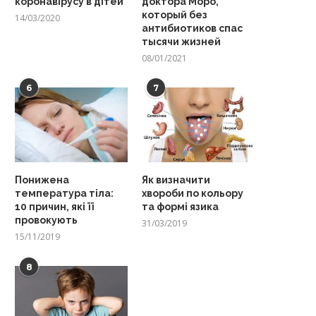
коронавірусу в дітей
доктора Моро,
который без
14/03/2020
антибиотиков спас
тысячи жизней
08/01/2021
6
7
Понижена
Як визначити
температура тіла:
хвороби по кольору
10 причин, які її
та формі язика
провокують
31/03/2019
15/11/2019
8