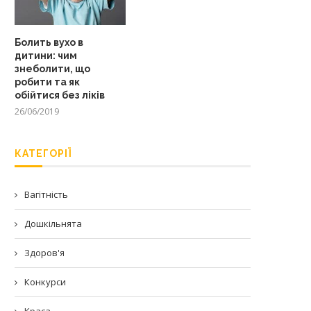
Болить вухо в
дитини: чим
знеболити, що
робити та як
обійтися без ліків
26/06/2019
КАТЕГОРІЇ
Вагітність
Дошкільнята
Здоров'я
Конкурси
Краса