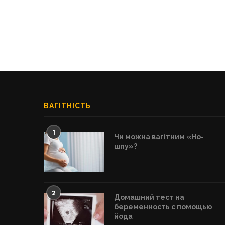
ВАГІТНІСТЬ
1
Чи можна вагітним «Но-
шпу»?
2
Домашний тест на
беременность с помощью
йода