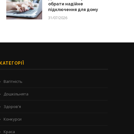
обрати надійне
підключення для дому
31/07/2026
КАТЕГОРІЇ
Вагітність
Дошкільнята
Здоров'я
Конкурси
Краса