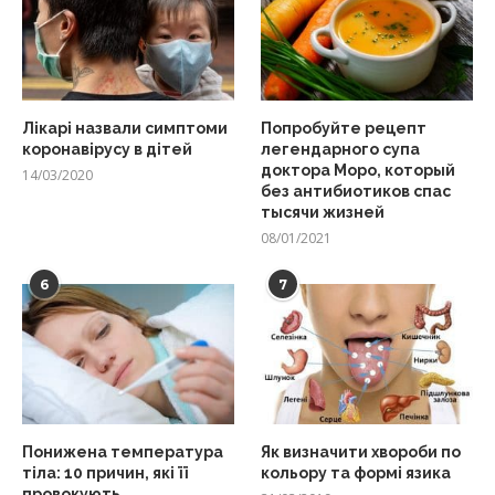
Лікарі назвали симптоми
Попробуйте рецепт
коронавірусу в дітей
легендарного супа
доктора Моро, который
14/03/2020
без антибиотиков спас
тысячи жизней
08/01/2021
6
7
Понижена температура
Як визначити хвороби по
тіла: 10 причин, які її
кольору та формі язика
провокують