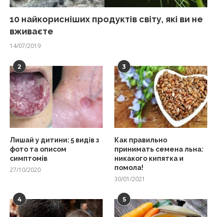
10 найкорисніших продуктів світу, які ви не
вживаєте
14/07/2019
2
3
Лишай у дитини: 5 видів з
Как правильно
фото та описом
принимать семена льна:
симптомів
никакого кипятка и
помола!
27/10/2020
30/01/2021
4
5