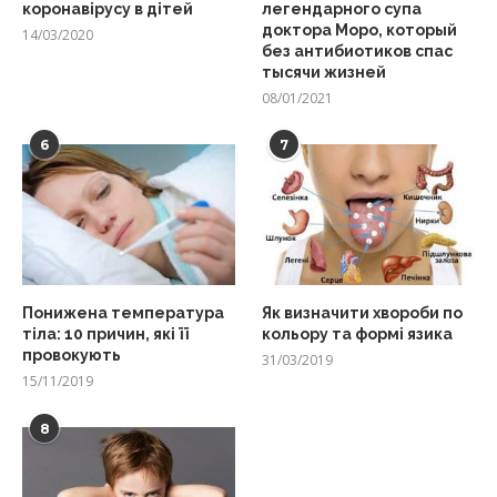
коронавірусу в дітей
легендарного супа
доктора Моро, который
14/03/2020
без антибиотиков спас
тысячи жизней
08/01/2021
6
7
Понижена температура
Як визначити хвороби по
тіла: 10 причин, які її
кольору та формі язика
провокують
31/03/2019
15/11/2019
8