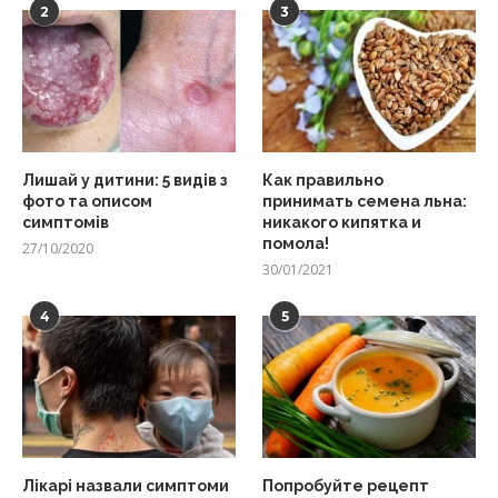
2
3
Лишай у дитини: 5 видів з
Как правильно
фото та описом
принимать семена льна:
симптомів
никакого кипятка и
помола!
27/10/2020
30/01/2021
4
5
Лікарі назвали симптоми
Попробуйте рецепт