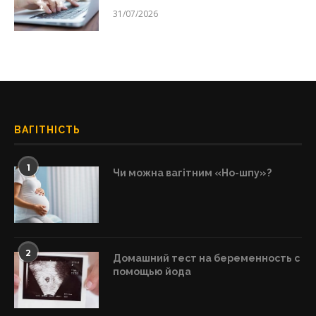
31/07/2026
ВАГІТНІСТЬ
1
Чи можна вагітним «Но-шпу»?
2
Домашний тест на беременность с
помощью йода