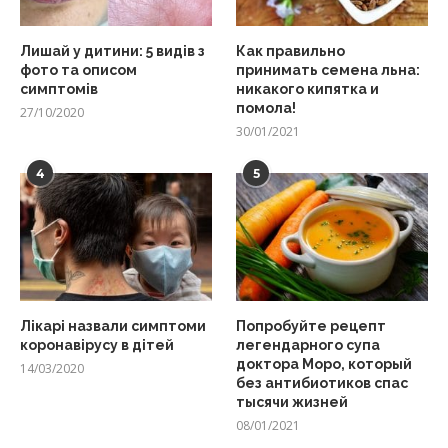
Лишай у дитини: 5 видів з
Как правильно
фото та описом
принимать семена льна:
симптомів
никакого кипятка и
помола!
27/10/2020
30/01/2021
4
5
Лікарі назвали симптоми
Попробуйте рецепт
коронавірусу в дітей
легендарного супа
доктора Моро, который
14/03/2020
без антибиотиков спас
тысячи жизней
08/01/2021