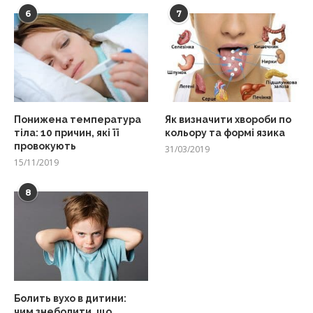
6
7
Понижена температура
Як визначити хвороби по
тіла: 10 причин, які її
кольору та формі язика
провокують
31/03/2019
15/11/2019
8
Болить вухо в дитини:
чим знеболити, що