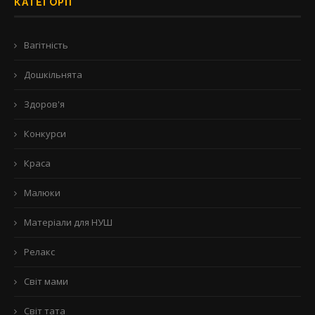
КАТЕГОРІЇ
Вагітність
Дошкільнята
Здоров'я
Конкурси
Краса
Малюки
Матеріали для НУШ
Релакс
Світ мами
Світ тата