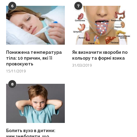
6
7
Понижена температура
Як визначити хвороби по
тіла: 10 причин, які її
кольору та формі язика
провокують
31/03/2019
15/11/2019
8
Болить вухо в дитини:
чим знеболити, що