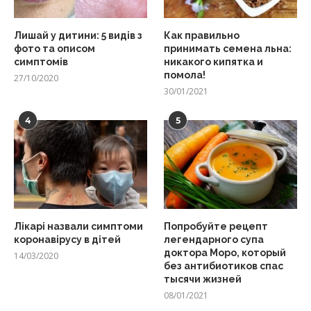
Лишай у дитини: 5 видів з
Как правильно
фото та описом
принимать семена льна:
симптомів
никакого кипятка и
помола!
27/10/2020
30/01/2021
4
5
Лікарі назвали симптоми
Попробуйте рецепт
коронавірусу в дітей
легендарного супа
доктора Моро, который
14/03/2020
без антибиотиков спас
тысячи жизней
08/01/2021