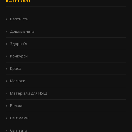
КАТЕГОРІЇ
Вагітність
Дошкільнята
Здоров'я
Конкурси
Краса
Малюки
Матеріали для НУШ
Релакс
Світ мами
Світ тата