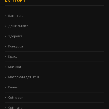
КАТЕГОРІЇ
Вагітність
Дошкільнята
Здоров'я
Конкурси
Краса
Малюки
Матеріали для НУШ
Релакс
Світ мами
Світ тата