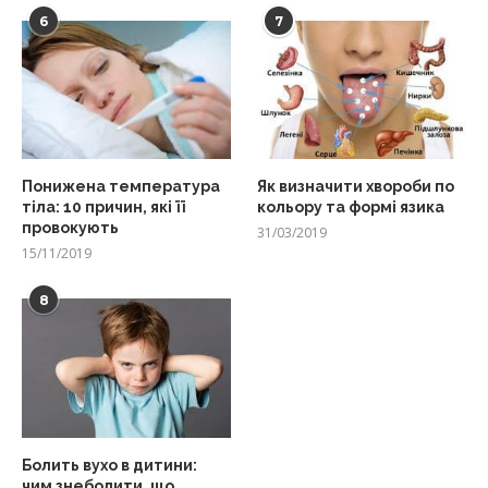
6
7
Понижена температура
Як визначити хвороби по
тіла: 10 причин, які її
кольору та формі язика
провокують
31/03/2019
15/11/2019
8
Болить вухо в дитини:
чим знеболити, що