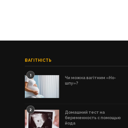
ВАГІТНІСТЬ
1
Чи можна вагітним «Но-
шпу»?
2
Домашний тест на
беременность с помощью
йода