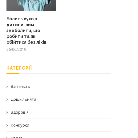
Болить вухо в
дитини: чим
знеболити, що
робити та як
обійтися без ліків
26/06/2019
КАТЕГОРІЇ
Вагітність
Дошкільнята
Здоров'я
Конкурси
Краса