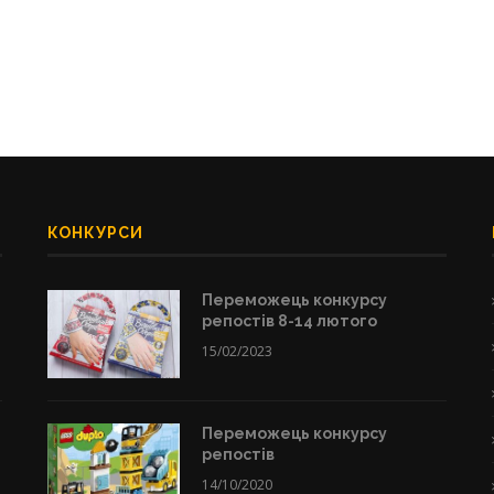
КОНКУРСИ
Переможець конкурсу
репостів 8-14 лютого
15/02/2023
Переможець конкурсу
репостів
14/10/2020