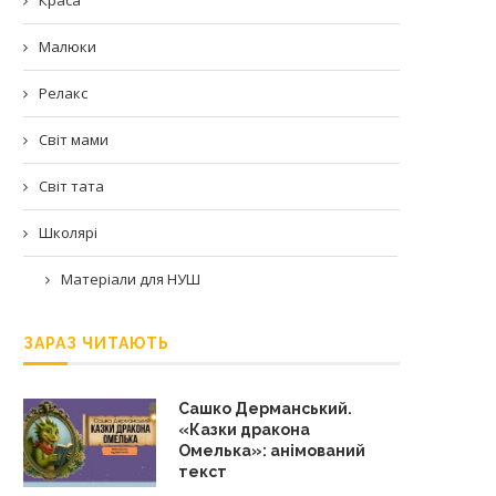
Малюки
Релакс
Світ мами
Світ тата
Школярі
Матеріали для НУШ
ЗАРАЗ ЧИТАЮТЬ
Сашко Дерманський.
«Казки дракона
Омелька»: анімований
текст