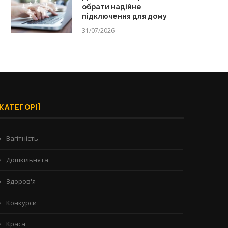
обрати надійне
підключення для дому
31/07/2026
КАТЕГОРІЇ
Вагітність
Дошкільнята
Здоров'я
Конкурси
Краса