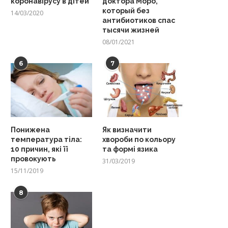
коронавірусу в дітей
доктора Моро,
который без
14/03/2020
антибиотиков спас
тысячи жизней
08/01/2021
6
7
Понижена
Як визначити
температура тіла:
хвороби по кольору
10 причин, які її
та формі язика
провокують
31/03/2019
15/11/2019
8