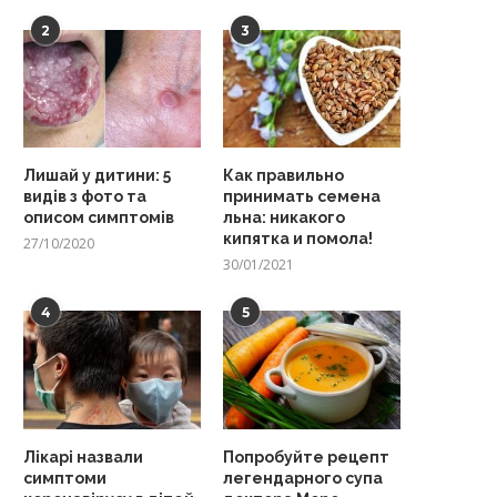
2
3
Лишай у дитини: 5
Как правильно
видів з фото та
принимать семена
описом симптомів
льна: никакого
кипятка и помола!
27/10/2020
30/01/2021
4
5
Лікарі назвали
Попробуйте рецепт
симптоми
легендарного супа