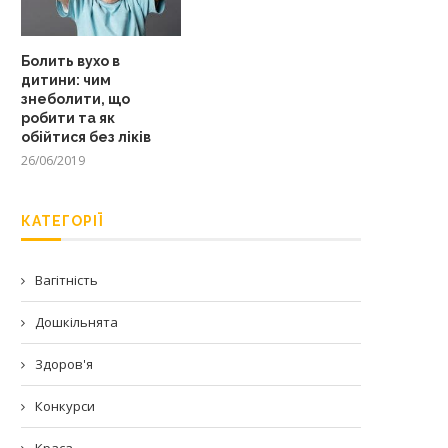
Болить вухо в
дитини: чим
знеболити, що
робити та як
обійтися без ліків
26/06/2019
КАТЕГОРІЇ
Вагітність
Дошкільнята
Здоров'я
Конкурси
Краса