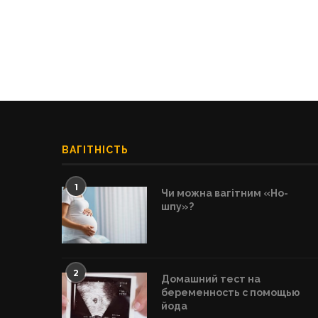
ВАГІТНІСТЬ
1
Чи можна вагітним «Но-
шпу»?
2
Домашний тест на
беременность с помощью
йода