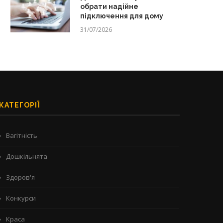
обрати надійне
підключення для дому
31/07/2026
КАТЕГОРІЇ
Вагітність
Дошкільнята
Здоров'я
Конкурси
Краса