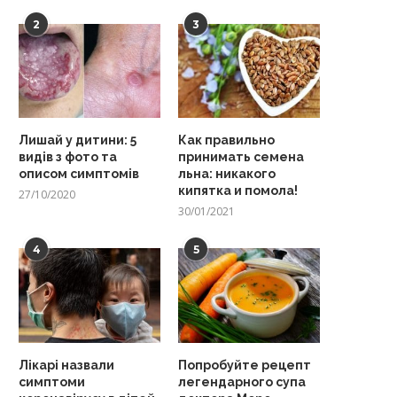
2
3
Лишай у дитини: 5
Как правильно
видів з фото та
принимать семена
описом симптомів
льна: никакого
кипятка и помола!
27/10/2020
30/01/2021
4
5
Лікарі назвали
Попробуйте рецепт
симптоми
легендарного супа