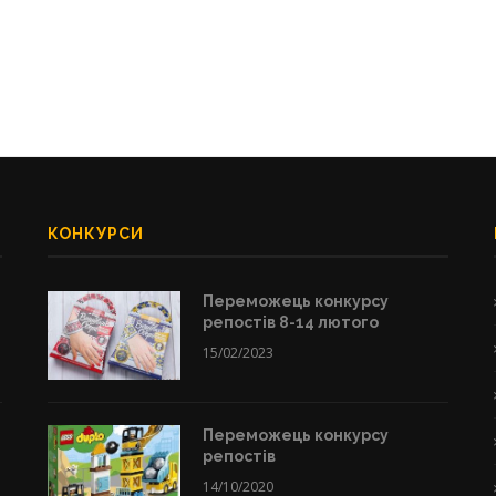
КОНКУРСИ
Переможець конкурсу
репостів 8-14 лютого
15/02/2023
Переможець конкурсу
репостів
14/10/2020