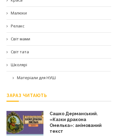
Малюки
Релакс
Світ мами
Світ тата
Школярі
Матеріали для НУШ
ЗАРАЗ ЧИТАЮТЬ
Сашко Дерманський.
«Казки дракона
Омелька»: анімований
текст