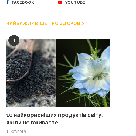
FACEBOOK
YOUTUBE
НАЙВАЖЛИВІШЕ ПРО ЗДОРОВ’Я
1
10 найкорисніших продуктів світу,
які ви не вживаєте
14/07/2019