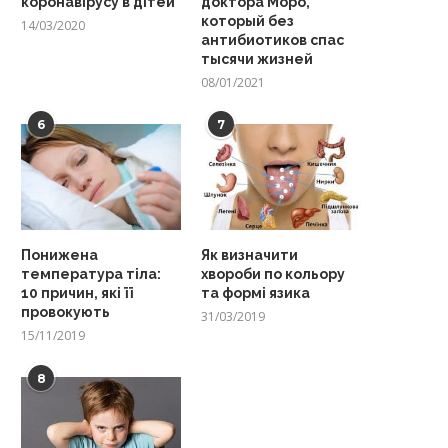
коронавірусу в дітей
доктора Моро,
который без
14/03/2020
антибиотиков спас
тысячи жизней
08/01/2021
6
7
Понижена
Як визначити
температура тіла:
хвороби по кольору
10 причин, які її
та формі язика
провокують
31/03/2019
15/11/2019
8