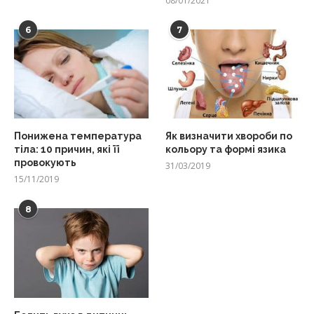
08/01/2021
6
7
Понижена температура
Як визначити хвороби по
тіла: 10 причин, які її
кольору та формі язика
провокують
31/03/2019
15/11/2019
8