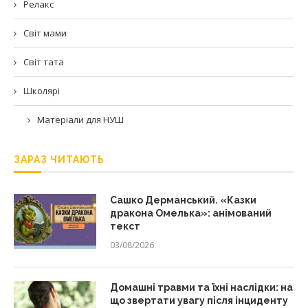
Релакс
Світ мами
Світ тата
Школярі
Матеріали для НУШ
ЗАРАЗ ЧИТАЮТЬ
Сашко Дерманський. «Казки
дракона Омелька»: анімований
текст
03/08/2026
Домашні травми та їхні наслідки: на
що звертати увагу після інциденту