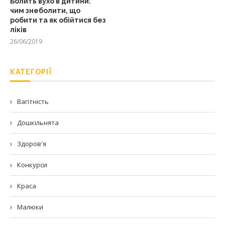
Болить вухо в дитини:
чим знеболити, що
робити та як обійтися без
ліків
26/06/2019
КАТЕГОРІЇ
Вагітність
Дошкільнята
Здоров'я
Конкурси
Краса
Малюки