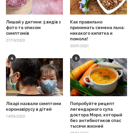
Лишай у дитини: 5 видів з
Как правильно
фото та описом
принимать семена льна:
симптомів
никакого кипятка и
помола!
27/10/2020
30/01/2021
4
5
Лікарі назвали симптоми
Попробуйте рецепт
коронавірусу в дітей
легендарного супа
доктора Моро, который
14/03/2020
без антибиотиков спас
тысячи жизней