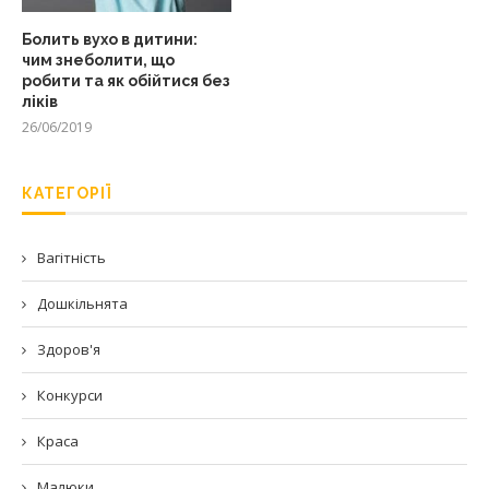
Болить вухо в дитини:
чим знеболити, що
робити та як обійтися без
ліків
26/06/2019
КАТЕГОРІЇ
Вагітність
Дошкільнята
Здоров'я
Конкурси
Краса
Малюки