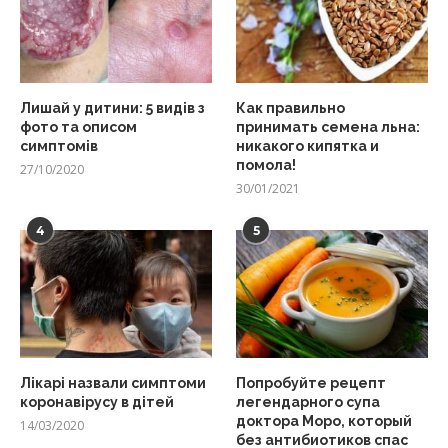
Лишай у дитини: 5 видів з
Как правильно
фото та описом
принимать семена льна:
симптомів
никакого кипятка и
помола!
27/10/2020
30/01/2021
4
5
Лікарі назвали симптоми
Попробуйте рецепт
коронавірусу в дітей
легендарного супа
доктора Моро, который
14/03/2020
без антибиотиков спас