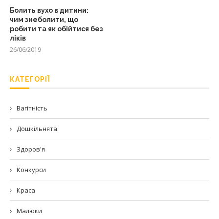
Болить вухо в дитини:
чим знеболити, що
робити та як обійтися без
ліків
26/06/2019
КАТЕГОРІЇ
Вагітність
Дошкільнята
Здоров'я
Конкурси
Краса
Малюки