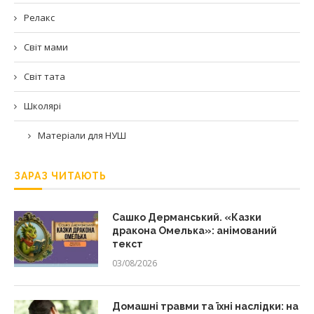
Релакс
Світ мами
Світ тата
Школярі
Матеріали для НУШ
ЗАРАЗ ЧИТАЮТЬ
Сашко Дерманський. «Казки
дракона Омелька»: анімований
текст
03/08/2026
Домашні травми та їхні наслідки: на