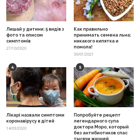
Лишай у дитини: 5 видів з
Как правильно
фото та описом
принимать семена льна:
симптомів
никакого кипятка и
помола!
27/10/2020
30/01/2021
4
5
Лікарі назвали симптоми
Попробуйте рецепт
коронавірусу в дітей
легендарного супа
доктора Моро, который
14/03/2020
без антибиотиков спас
тысячи жизней