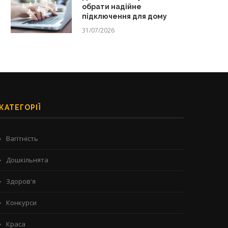
обрати надійне
підключення для дому
31/07/2026
КАТЕГОРІЇ
Вагітність
Дошкільнята
Здоров'я
Конкурси
Краса