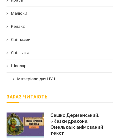
Малюки
Релакс
Світ мами
Світ тата
Школярі
Матеріали для НУШ
ЗАРАЗ ЧИТАЮТЬ
Сашко Дерманський.
«Казки дракона
Омелька»: анімований
текст