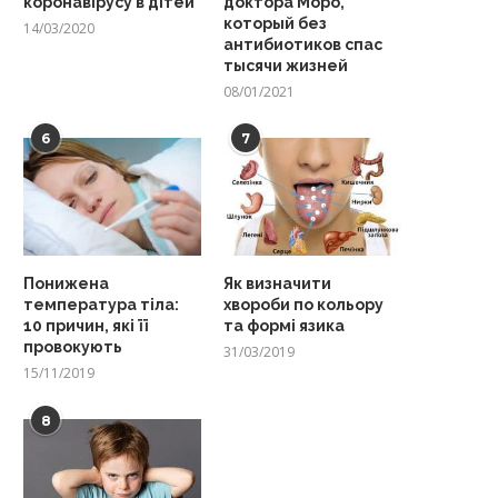
коронавірусу в дітей
доктора Моро,
который без
14/03/2020
антибиотиков спас
тысячи жизней
08/01/2021
6
7
Понижена
Як визначити
температура тіла:
хвороби по кольору
10 причин, які її
та формі язика
провокують
31/03/2019
15/11/2019
8