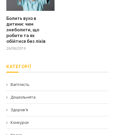
Болить вухо в
дитини: чим
знеболити, що
робити та як
обійтися без ліків
26/06/2019
КАТЕГОРІЇ
Вагітність
Дошкільнята
Здоров'я
Конкурси
Краса