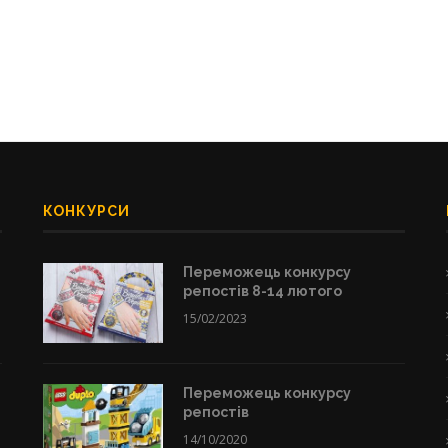
КОНКУРСИ
Переможець конкурсу
репостів 8-14 лютого
15/02/2023
Переможець конкурсу
репостів
14/10/2020