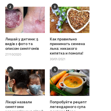
2
3
Лишай у дитини: 5
Как правильно
видів з фото та
принимать семена
описом симптомів
льна: никакого
кипятка и помола!
27/10/2020
30/01/2021
4
5
Лікарі назвали
Попробуйте рецепт
симптоми
легендарного супа