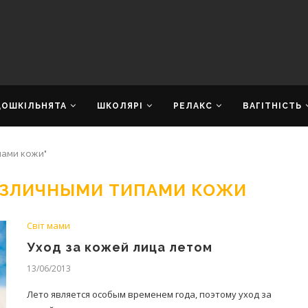
ДОШКІЛЬНЯТА
ШКОЛЯРІ
РЕЛАКС
ВАГІТНІСТЬ
пами кожи"
РАЗЛИЧНЫМИ ТИПАМИ КОЖИ
Світ мами
Уход за кожей лица летом
13/06/2013
Лето является особым временем года, поэтому уход за