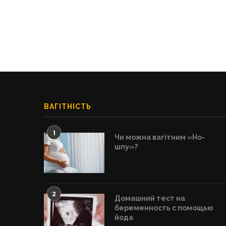
ВАГІТНІСТЬ
1
Чи можна вагітним «Но-
шпу»?
2
Домашний тест на
беременность с помощью
йода