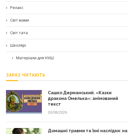
Релакс
Світ мами
Світ тата
Школярі
Матеріали для НУШ
ЗАРАЗ ЧИТАЮТЬ
Сашко Дерманський. «Казки
дракона Омелька»: анімований
текст
03/08/2026
Домашні травми та їхні наслідки: на