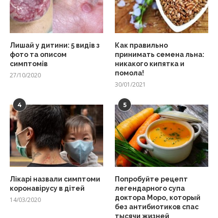
Лишай у дитини: 5 видів з
Как правильно
фото та описом
принимать семена льна:
симптомів
никакого кипятка и
помола!
27/10/2020
30/01/2021
4
5
Лікарі назвали симптоми
Попробуйте рецепт
коронавірусу в дітей
легендарного супа
доктора Моро, который
14/03/2020
без антибиотиков спас
тысячи жизней