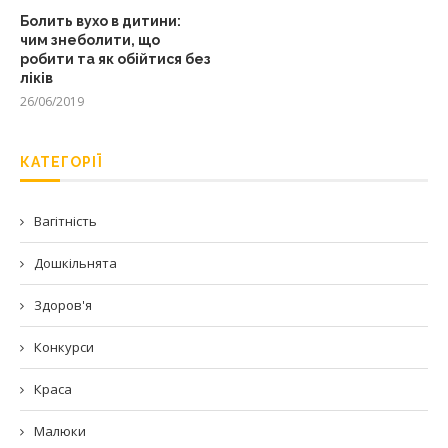
Болить вухо в дитини:
чим знеболити, що
робити та як обійтися без
ліків
26/06/2019
КАТЕГОРІЇ
Вагітність
Дошкільнята
Здоров'я
Конкурси
Краса
Малюки