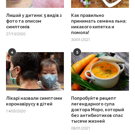
Лишай у дитини: 5 видів з
Как правильно
фото та описом
принимать семена льна:
симптомів
никакого кипятка и
помола!
27/10/2020
30/01/2021
4
5
Лікарі назвали симптоми
Попробуйте рецепт
коронавірусу в дітей
легендарного супа
доктора Моро, который
14/03/2020
без антибиотиков спас
тысячи жизней
08/01/2021