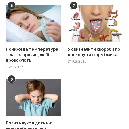
6
7
Понижена температура
Як визначити хвороби по
тіла: 10 причин, які її
кольору та формі язика
провокують
31/03/2019
15/11/2019
8
Болить вухо в дитини:
чим знеболити, що