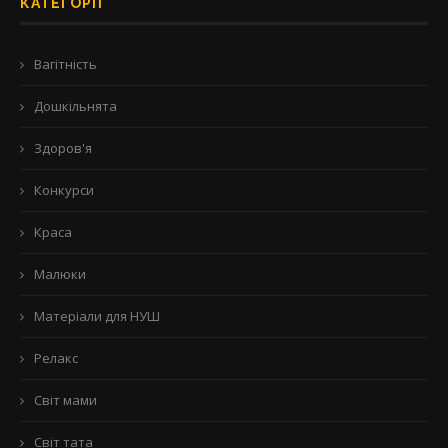
КАТЕГОРІЇ
Вагітність
Дошкільнята
Здоров'я
Конкурси
Краса
Малюки
Матеріали для НУШ
Релакс
Світ мами
Світ тата