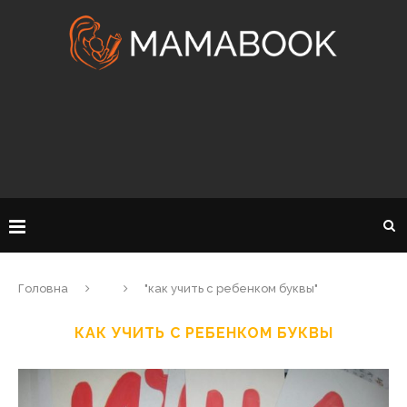
Головна
"как учить с ребенком буквы"
КАК УЧИТЬ С РЕБЕНКОМ БУКВЫ