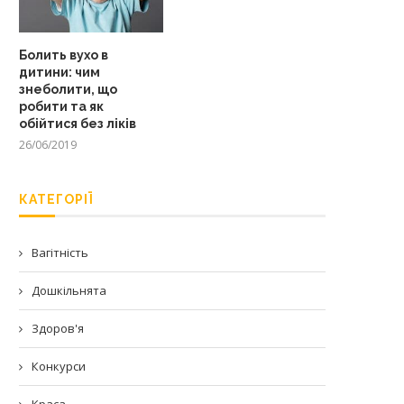
Болить вухо в
дитини: чим
знеболити, що
робити та як
обійтися без ліків
26/06/2019
КАТЕГОРІЇ
Вагітність
Дошкільнята
Здоров'я
Конкурси
Краса