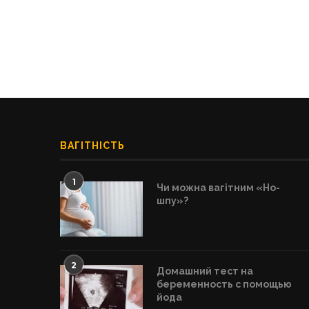
ВАГІТНІСТЬ
1
Чи можна вагітним «Но-
шпу»?
2
Домашний тест на
беременность с помощью
йода