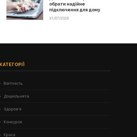
обрати надійне
підключення для дому
31/07/2026
КАТЕГОРІЇ
Вагітність
Дошкільнята
Здоров'я
Конкурси
Краса