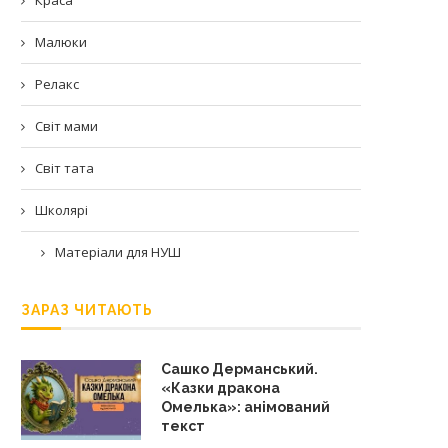
Малюки
Релакс
Світ мами
Світ тата
Школярі
Матеріали для НУШ
ЗАРАЗ ЧИТАЮТЬ
Сашко Дерманський.
«Казки дракона
Омелька»: анімований
текст