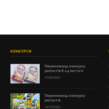
КОНКУРСИ
Переможець конкурсу
репостів 8-14 лютого
15/02/2023
Переможець конкурсу
репостів
14/10/2020