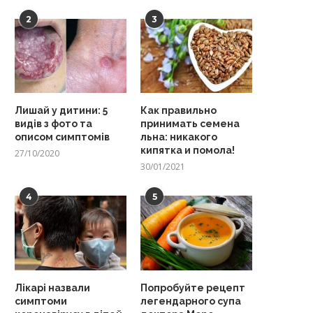
2
3
Лишай у дитини: 5
Как правильно
видів з фото та
принимать семена
описом симптомів
льна: никакого
кипятка и помола!
27/10/2020
30/01/2021
4
5
Лікарі назвали
Попробуйте рецепт
симптоми
легендарного супа