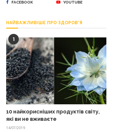
FACEBOOK
YOUTUBE
НАЙВАЖЛИВІШЕ ПРО ЗДОРОВ’Я
1
10 найкорисніших продуктів світу,
які ви не вживаєте
14/07/2019