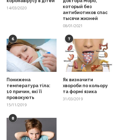
коронавірусу в дітей
доктора Моро,
который без
14/03/2020
антибиотиков спас
тысячи жизней
08/01/2021
6
7
Понижена
Як визначити
температура тіла:
хвороби по кольору
10 причин, які її
та формі язика
провокують
31/03/2019
15/11/2019
8