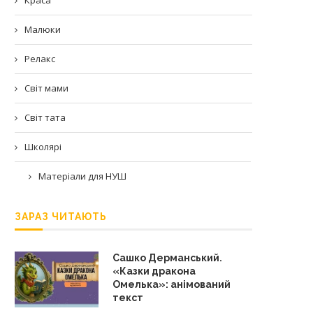
Малюки
Релакс
Світ мами
Світ тата
Школярі
Матеріали для НУШ
ЗАРАЗ ЧИТАЮТЬ
Сашко Дерманський.
«Казки дракона
Омелька»: анімований
текст