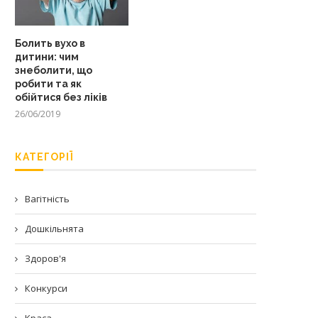
Болить вухо в
дитини: чим
знеболити, що
робити та як
обійтися без ліків
26/06/2019
КАТЕГОРІЇ
Вагітність
Дошкільнята
Здоров'я
Конкурси
Краса