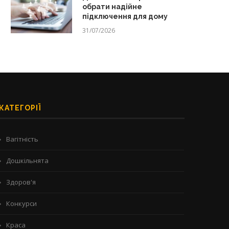
обрати надійне
підключення для дому
31/07/2026
КАТЕГОРІЇ
Вагітність
Дошкільнята
Здоров'я
Конкурси
Краса