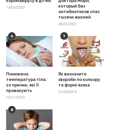
коронавірусу в дітей
доктора Моро,
который без
14/03/2020
антибиотиков спас
тысячи жизней
08/01/2021
6
7
Понижена
Як визначити
температура тіла:
хвороби по кольору
10 причин, які її
та формі язика
провокують
31/03/2019
15/11/2019
8