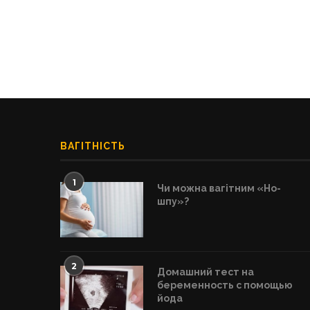
ВАГІТНІСТЬ
1
Чи можна вагітним «Но-
шпу»?
2
Домашний тест на
беременность с помощью
йода