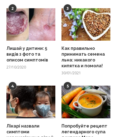
2
3
Лишай у дитини: 5
Как правильно
видів з фото та
принимать семена
описом симптомів
льна: никакого
кипятка и помола!
27/10/2020
30/01/2021
4
5
Лікарі назвали
Попробуйте рецепт
симптоми
легендарного супа