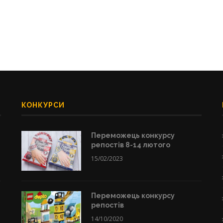
КОНКУРСИ
Переможець конкурсу
репостів 8-14 лютого
15/02/2023
Переможець конкурсу
репостів
14/10/2020