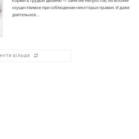
Кормить грудью двойню — занятие непростое, но вполне
осуществимое при соблюдении некоторых правил. И даже
длительное…
НУТИ БІЛЬШЕ