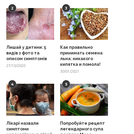
2
3
Лишай у дитини: 5
Как правильно
видів з фото та
принимать семена
описом симптомів
льна: никакого
кипятка и помола!
27/10/2020
30/01/2021
4
5
Лікарі назвали
Попробуйте рецепт
симптоми
легендарного супа