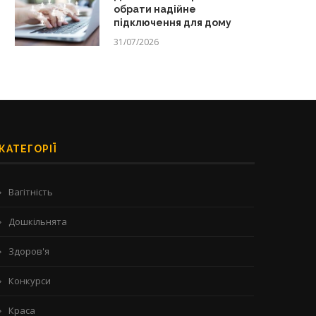
обрати надійне
підключення для дому
31/07/2026
КАТЕГОРІЇ
Вагітність
Дошкільнята
Здоров'я
Конкурси
Краса