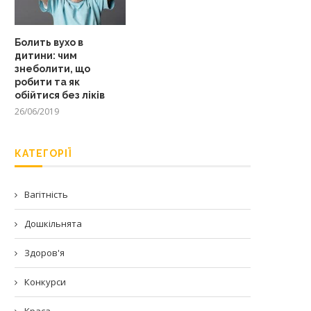
Болить вухо в
дитини: чим
знеболити, що
робити та як
обійтися без ліків
26/06/2019
КАТЕГОРІЇ
Вагітність
Дошкільнята
Здоров'я
Конкурси
Краса