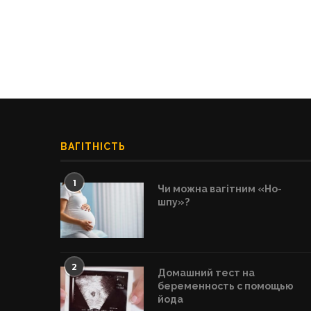
ВАГІТНІСТЬ
1
Чи можна вагітним «Но-
шпу»?
2
Домашний тест на
беременность с помощью
йода