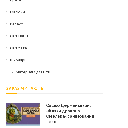
Малюки
Релакс
Світ мами
Світ тата
Школярі
Матеріали для НУШ
ЗАРАЗ ЧИТАЮТЬ
Сашко Дерманський.
«Казки дракона
Омелька»: анімований
текст