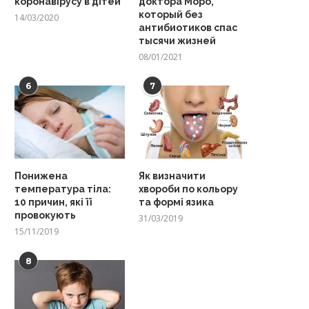
коронавірусу в дітей
доктора Моро,
который без
14/03/2020
антибиотиков спас
тысячи жизней
08/01/2021
6
7
Понижена
Як визначити
температура тіла:
хвороби по кольору
10 причин, які її
та формі язика
провокують
31/03/2019
15/11/2019
8