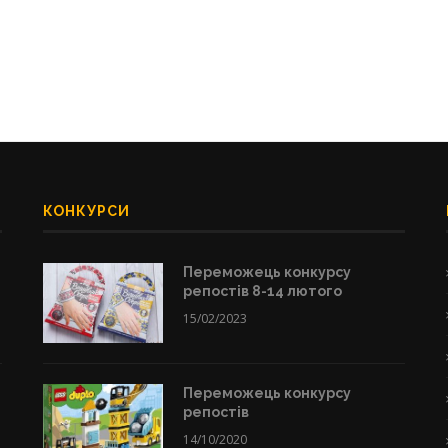
КОНКУРСИ
Переможець конкурсу
репостів 8-14 лютого
15/02/2023
Переможець конкурсу
репостів
14/10/2020