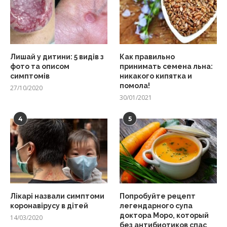
Лишай у дитини: 5 видів з
Как правильно
фото та описом
принимать семена льна:
симптомів
никакого кипятка и
помола!
27/10/2020
30/01/2021
4
5
Лікарі назвали симптоми
Попробуйте рецепт
коронавірусу в дітей
легендарного супа
доктора Моро, который
14/03/2020
без антибиотиков спас