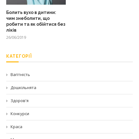
Болить вухо в дитини:
чим знеболити, що
робити та як обійтися без
ліків
26/06/2019
КАТЕГОРІЇ
Вагітність
Дошкільнята
Здоров'я
Конкурси
Краса