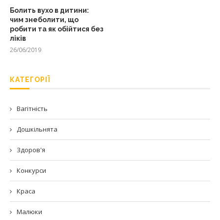
Болить вухо в дитини:
чим знеболити, що
робити та як обійтися без
ліків
26/06/2019
КАТЕГОРІЇ
Вагітність
Дошкільнята
Здоров'я
Конкурси
Краса
Малюки