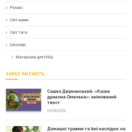
Релакс
Світ мами
Світ тата
Школярі
Матеріали для НУШ
ЗАРАЗ ЧИТАЮТЬ
Сашко Дерманський. «Казки
дракона Омелька»: анімований
текст
03/08/2026
Домашні травми та їхні наслідки: на