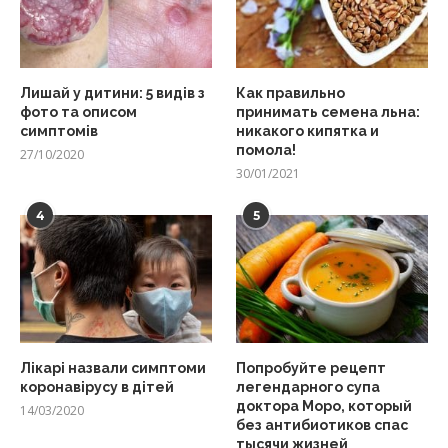
Лишай у дитини: 5 видів з
Как правильно
фото та описом
принимать семена льна:
симптомів
никакого кипятка и
помола!
27/10/2020
30/01/2021
4
5
Лікарі назвали симптоми
Попробуйте рецепт
коронавірусу в дітей
легендарного супа
доктора Моро, который
14/03/2020
без антибиотиков спас
тысячи жизней