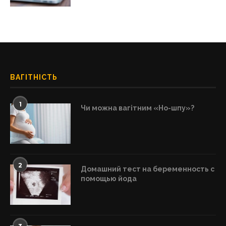
ВАГІТНІСТЬ
1
Чи можна вагітним «Но-шпу»?
2
Домашний тест на беременность с
помощью йода