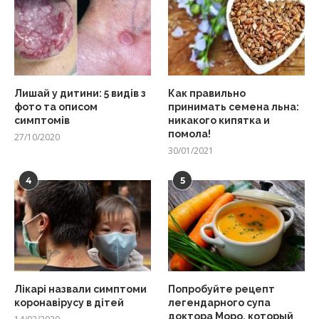
Лишай у дитини: 5 видів з
Как правильно
фото та описом
принимать семена льна:
симптомів
никакого кипятка и
помола!
27/10/2020
30/01/2021
4
5
Лікарі назвали симптоми
Попробуйте рецепт
коронавірусу в дітей
легендарного супа
доктора Моро, который