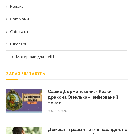
Релакс
Світ мами
Світ тата
Школярі
Матеріали для НУШ
ЗАРАЗ ЧИТАЮТЬ
Сашко Дерманський. «Казки
дракона Омелька»: анімований
текст
03/08/2026
Домашні травми та їхні наслідки: на