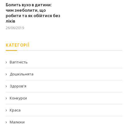
Болить вухо в дитини:
чим знеболити, що
робити та як обійтися без
ліків
26/06/2019
КАТЕГОРІЇ
Вагітність
Дошкільнята
Здоров'я
Конкурси
Краса
Малюки