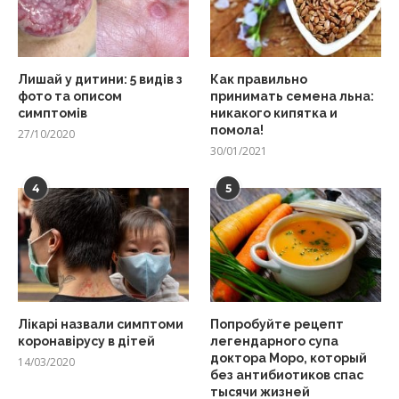
Лишай у дитини: 5 видів з
Как правильно
фото та описом
принимать семена льна:
симптомів
никакого кипятка и
помола!
27/10/2020
30/01/2021
4
5
Лікарі назвали симптоми
Попробуйте рецепт
коронавірусу в дітей
легендарного супа
доктора Моро, который
14/03/2020
без антибиотиков спас
тысячи жизней