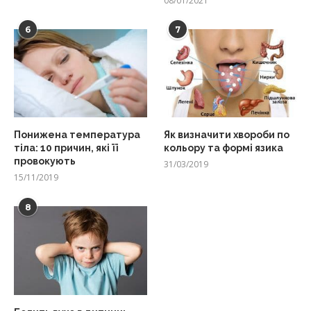
08/01/2021
6
7
Понижена температура
Як визначити хвороби по
тіла: 10 причин, які її
кольору та формі язика
провокують
31/03/2019
15/11/2019
8