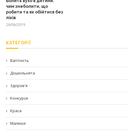
Болить вухо в дитини:
чим знеболити, що
робити та як обійтися без
ліків
26/06/2019
КАТЕГОРІЇ
Вагітність
Дошкільнята
Здоров'я
Конкурси
Краса
Малюки