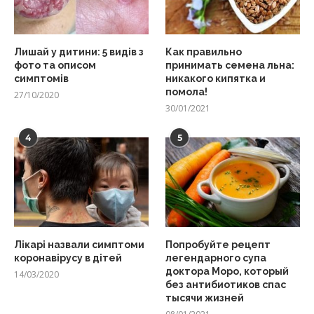
Лишай у дитини: 5 видів з
Как правильно
фото та описом
принимать семена льна:
симптомів
никакого кипятка и
помола!
27/10/2020
30/01/2021
4
5
Лікарі назвали симптоми
Попробуйте рецепт
коронавірусу в дітей
легендарного супа
доктора Моро, который
14/03/2020
без антибиотиков спас
тысячи жизней