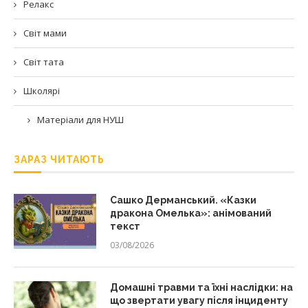
Релакс
Світ мами
Світ тата
Школярі
Матеріали для НУШ
ЗАРАЗ ЧИТАЮТЬ
Сашко Дерманський. «Казки
дракона Омелька»: анімований
текст
03/08/2026
Домашні травми та їхні наслідки: на
що звертати увагу після інциденту