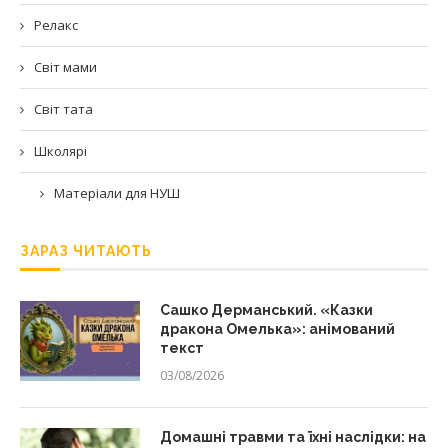
Релакс
Світ мами
Світ тата
Школярі
Матеріали для НУШ
ЗАРАЗ ЧИТАЮТЬ
Сашко Дерманський. «Казки
дракона Омелька»: анімований
текст
03/08/2026
Домашні травми та їхні наслідки: на