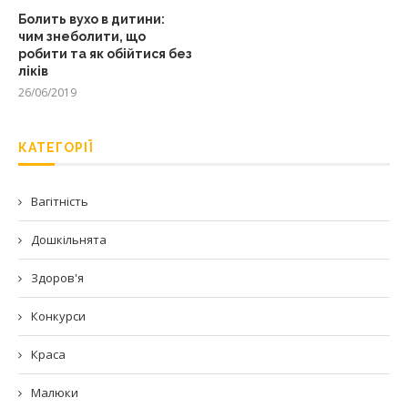
Болить вухо в дитини:
чим знеболити, що
робити та як обійтися без
ліків
26/06/2019
КАТЕГОРІЇ
Вагітність
Дошкільнята
Здоров'я
Конкурси
Краса
Малюки