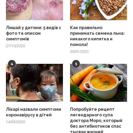
Лишай у дитини: 5 видів з
Как правильно
фото та описом
принимать семена льна:
симптомів
никакого кипятка и
помола!
27/10/2020
30/01/2021
4
5
Лікарі назвали симптоми
Попробуйте рецепт
коронавірусу в дітей
легендарного супа
доктора Моро, который
14/03/2020
без антибиотиков спас
тысячи жизней