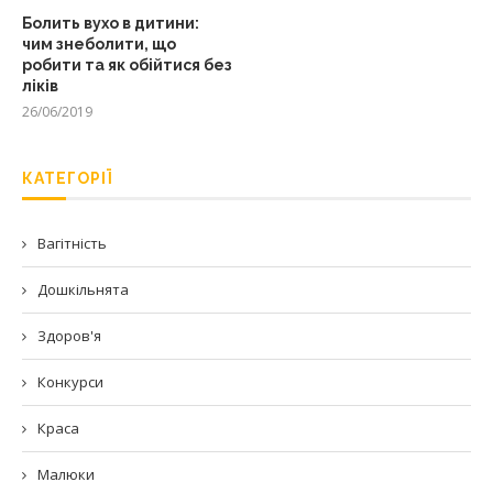
Болить вухо в дитини:
чим знеболити, що
робити та як обійтися без
ліків
26/06/2019
КАТЕГОРІЇ
Вагітність
Дошкільнята
Здоров'я
Конкурси
Краса
Малюки