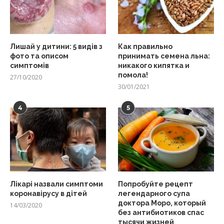
Лишай у дитини: 5 видів з
Как правильно
фото та описом
принимать семена льна:
симптомів
никакого кипятка и
помола!
27/10/2020
30/01/2021
4
5
Лікарі назвали симптоми
Попробуйте рецепт
коронавірусу в дітей
легендарного супа
доктора Моро, который
14/03/2020
без антибиотиков спас
тысячи жизней