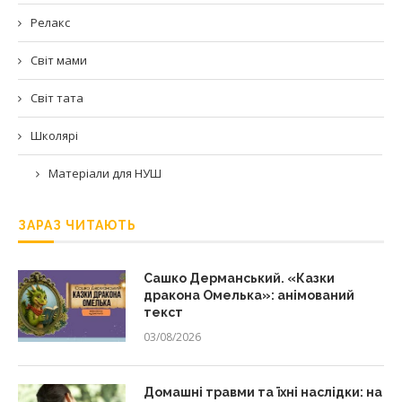
Релакс
Світ мами
Світ тата
Школярі
Матеріали для НУШ
ЗАРАЗ ЧИТАЮТЬ
Сашко Дерманський. «Казки
дракона Омелька»: анімований
текст
03/08/2026
Домашні травми та їхні наслідки: на