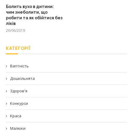
Болить вухо в дитини:
чим знеболити, що
робити та як обійтися без
ліків
26/06/2019
КАТЕГОРІЇ
Вагітність
Дошкільнята
Здоров'я
Конкурси
Краса
Малюки