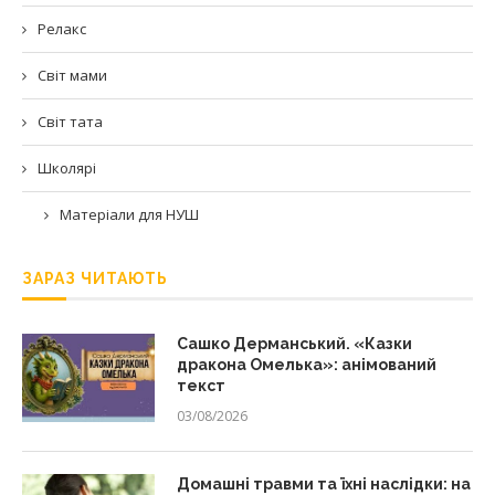
Релакс
Світ мами
Світ тата
Школярі
Матеріали для НУШ
ЗАРАЗ ЧИТАЮТЬ
Сашко Дерманський. «Казки
дракона Омелька»: анімований
текст
03/08/2026
Домашні травми та їхні наслідки: на