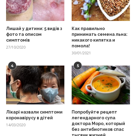
Лишай у дитини: 5 видів з
Как правильно
фото та описом
принимать семена льна:
симптомів
никакого кипятка и
помола!
27/10/2020
30/01/2021
4
5
Лікарі назвали симптоми
Попробуйте рецепт
коронавірусу в дітей
легендарного супа
доктора Моро, который
14/03/2020
без антибиотиков спас
тысячи жизней