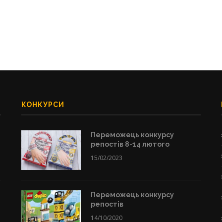
КОНКУРСИ
Переможець конкурсу
репостів 8-14 лютого
15/02/2023
Переможець конкурсу
репостів
14/10/2020