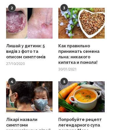
2
3
Лишай у дитини: 5
Как правильно
видів з фото та
принимать семена
описом симптомів
льна: никакого
кипятка и помола!
27/10/2020
30/01/2021
4
5
Лікарі назвали
Попробуйте рецепт
симптоми
легендарного супа