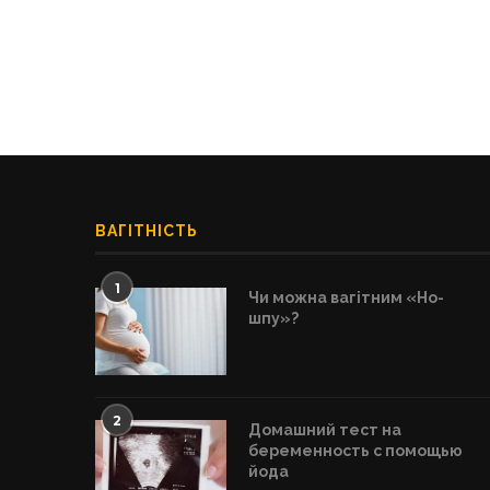
ВАГІТНІСТЬ
1
Чи можна вагітним «Но-
шпу»?
2
Домашний тест на
беременность с помощью
йода