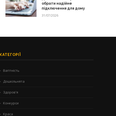
обрати надійне
підключення для дому
31/07/2026
КАТЕГОРІЇ
Вагітність
Дошкільнята
Здоров'я
Конкурси
Краса