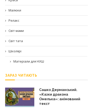
Малюки
Релакс
Світ мами
Світ тата
Школярі
Матеріали для НУШ
ЗАРАЗ ЧИТАЮТЬ
Сашко Дерманський.
«Казки дракона
Омелька»: анімований
текст