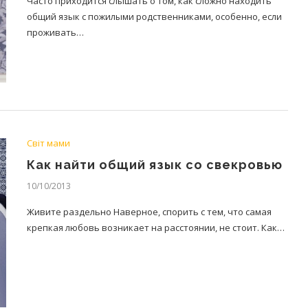
Часто приходится слышать о том, как сложно находить
общий язык с пожилыми родственниками, особенно, если
проживать…
Світ мами
Как найти общий язык со свекровью
10/10/2013
Живите раздельно Наверное, спорить с тем, что самая
крепкая любовь возникает на расстоянии, не стоит. Как…