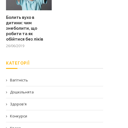
Болить вухо в
дитини: чим
знеболити, що
робити та як
обійтися без ліків
26/06/2019
КАТЕГОРІЇ
Вагітність
Дошкільнята
Здоров'я
Конкурси
Краса