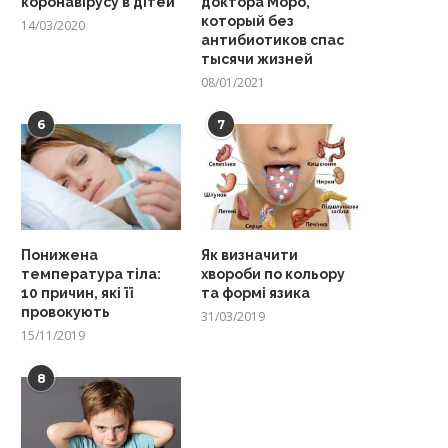
коронавірусу в дітей
доктора Моро,
который без
14/03/2020
антибиотиков спас
тысячи жизней
08/01/2021
6
7
Понижена
Як визначити
температура тіла:
хвороби по кольору
10 причин, які її
та формі язика
провокують
31/03/2019
15/11/2019
8