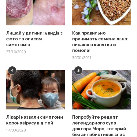
Лишай у дитини: 5 видів з
Как правильно
фото та описом
принимать семена льна:
симптомів
никакого кипятка и
помола!
27/10/2020
30/01/2021
4
5
Лікарі назвали симптоми
Попробуйте рецепт
коронавірусу в дітей
легендарного супа
доктора Моро, который
14/03/2020
без антибиотиков спас