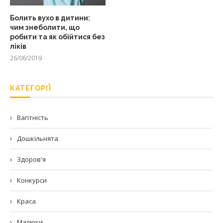
Болить вухо в дитини:
чим знеболити, що
робити та як обійтися без
ліків
26/06/2019
КАТЕГОРІЇ
Вагітність
Дошкільнята
Здоров'я
Конкурси
Краса
Малюки