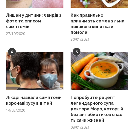
Лишай у дитини: 5 видів з
Как правильно
фото та описом
принимать семена льна:
симптомів
никакого кипятка и
помола!
27/10/2020
30/01/2021
4
5
Лікарі назвали симптоми
Попробуйте рецепт
коронавірусу в дітей
легендарного супа
доктора Моро, который
14/03/2020
без антибиотиков спас
тысячи жизней
08/01/2021