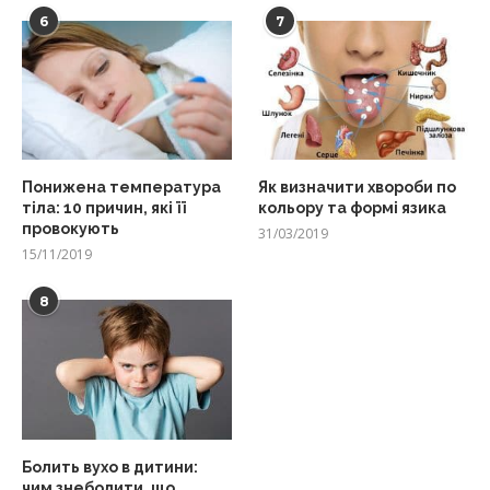
6
7
Понижена температура
Як визначити хвороби по
тіла: 10 причин, які її
кольору та формі язика
провокують
31/03/2019
15/11/2019
8
Болить вухо в дитини:
чим знеболити, що