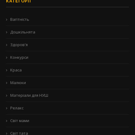
КАТЕГОРІЇ
Вагітність
Дошкільнята
Здоров'я
Конкурси
Краса
Малюки
Матеріали для НУШ
Релакс
Світ мами
Світ тата